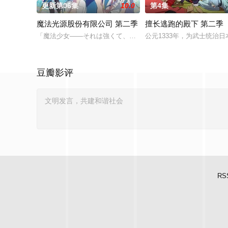
更新第06集
10.0
第4集
魔法光源股份有限公司 第二季
擅长逃跑的殿下 第二季
「魔法少女――それは強くて、格好良くて、しなやかで。 誰も
公元1333年，为武士统治
豆瓣影评
RS