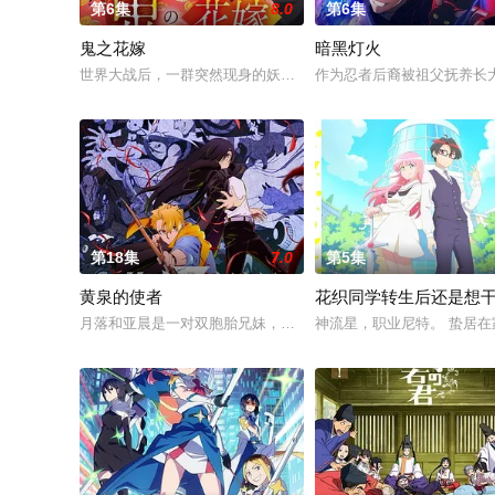
第6集
8.0
第6集
鬼之花嫁
暗黑灯火
世界大战后，一群突然现身的妖怪帮助日本复兴，他们由此站在了
作为忍者后裔被祖父抚养长
第18集
7.0
第5集
黄泉的使者
花织同学转生后还是想
月落和亚晨是一对双胞胎兄妹，他们在一个与世隔绝的深山小村落里
神流星，职业尼特。 蛰居