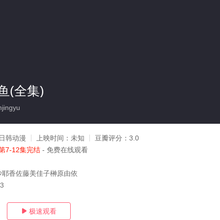
(全集)
jingyu
日韩动漫
上映时间：
未知
豆瓣评分：
3.0
第7-12集完结
- 免费在线观看
沙耶香佐藤美佳子榊原由依
03
极速观看
