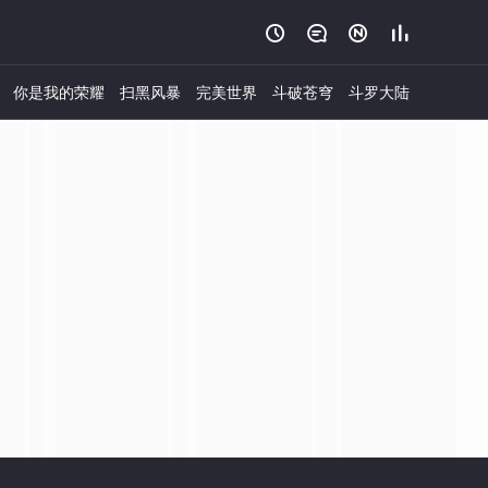




你是我的荣耀
扫黑风暴
完美世界
斗破苍穹
斗罗大陆