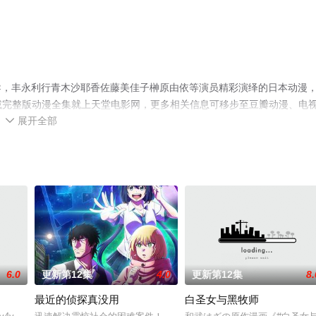
导，丰永利行青木沙耶香佐藤美佳子榊原由依等演员精彩演绎的日本动漫
删减完整版动漫全集就上天堂电影网，更多相关信息可移步至豆瓣动漫、电
展开全部

6.0
更新第12集
4.0
更新第12集
8.
最近的侦探真没用
白圣女与黑牧师