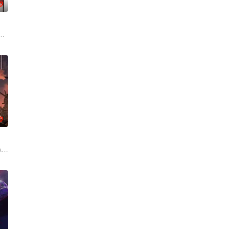
0
，只因妖怪一辈
黑猫·罗睺。看似普通的黑猫罗睺，其真实身份竟是曾被
一个为获取可用于军事的超常力量而收集、研究超自然现象的特殊机构。栖凤中
的龙，与一群能操纵魔法的猫咪一同生活着。这只在出生前便失去亲生父母的
0
的双使战斗也随之展开。双使是一种成对的存在，被人类冠以“幽灵”、“怪物”
来的，竟是当年击败流星的勇者， 如今已成为女高中
个学者辈出的家族进行教育。希塔拉起初试图逃跑，但她被教导了知识的重要性
O）。因"诅咒"而存活了 900 年的神秘阴阳师。生活在令和时代的女中学