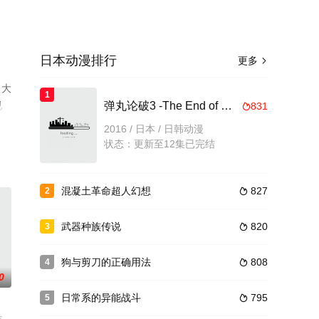
日本动漫排行
更多

，大
1
视
弹丸论破3 -The End of 希望之峰学园- 未来篇
831

2016 / 日本 / 日韩动漫
状态：更新至12集已完结
混凝土革命超人幻想
827
2

武器种族传说
820
3

狗与剪刀的正确用法
808
4

0
日常系的异能战斗
795
5
