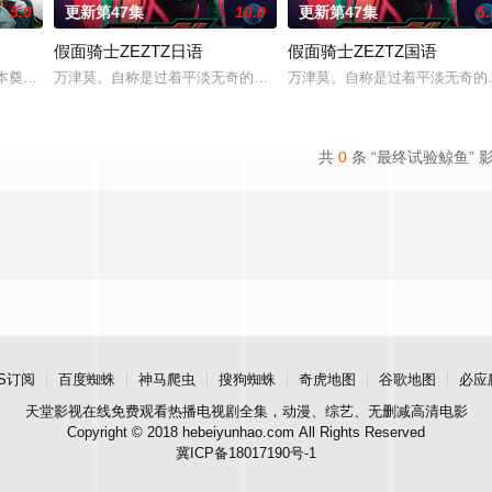
5.0
更新第47集
10.0
更新第47集
5.
假面骑士ZEZTZ日语
假面骑士ZEZTZ国语
が憧れて、高給取りで、人気が高い、立派なひとつの職業だ」 内定がもらえ
日本奠定基石的镰仓幕府，因其所信任的幕臣——足利尊氏的谋反而宣告灭亡。
万津莫。自称是过着平淡无奇的日常生活的普通好青年，但凭借能够自
万津莫。自称是过着平淡无奇的
共
0
条 “最终试验鲸鱼” 
S订阅
百度蜘蛛
神马爬虫
搜狗蜘蛛
奇虎地图
谷歌地图
必应
天堂影视
在线免费观看热播电视剧全集，动漫、综艺、无删减高清电影
Copyright © 2018 hebeiyunhao.com All Rights Reserved
冀ICP备18017190号-1