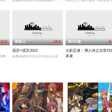
为人知的世界曾担任魔王！ 而此刻找上门来的，竟是当年击败流星的勇者， 如
Xv4y1n7B4
迅速解决震惊社会的困难案件！名侦探之名为名云桂一郎！……但那却
和武はざの原作漫画《#白圣女与
10.0
更新12
10.0
第293集
4.
谎言×谎言2023
火影忍者：博人传之次世代
承者
四季，分割放送！
故事描述在学生们不停决斗以决定阶级的学园岛上，男主角筱原绯吕
随着和平的到来而走向近代化的