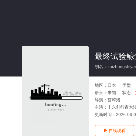
最终试验鲸鱼
别名：zuizhongshiyan
地区：
日本
类型：
语言：
未知
状态：
导演：
宫崎渚
主演：
丰永利行青木
更新时间：
2026-06-
在线观看
