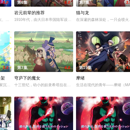
8.0
第6集
6.0
第7集
3.
岩元前辈的推荐
猫与龙
权力顶端。 妖怪们偶尔会在人类里挑选“新娘”，被选上的人会获得无上的荣耀
大、拥有与动物对话能力的高中生·我妻二郎，某日在森林中遇见了受伤倒地的
1910年代，由大日本帝国陆军设立的学校——陆军栖凤中学。这是
在深邃的森林深处，一只会喷火
3.0
第7集
4.0
第19集
4.
干架
穹庐下的魔女
摩绪
出生，被称为“分隔夜与昼的双子”。他们拥有获得特殊力量的资格，一场围绕他们
在家沉迷游戏度日，实际上却在某个不为人知的世界曾担任魔王！ 而此刻找上门
十三世纪，幼小的奴隶希塔拉在伊朗东部城市图斯被奴隶商委托给一
生活在现代的青年——摩绪（MA