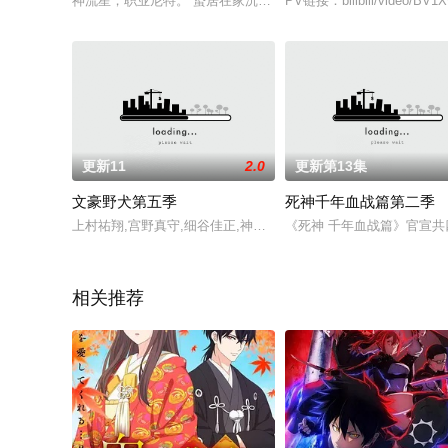
神流星，职业尼特。 蛰居在家沉迷游戏度日，实际上却在某个不
PV链接：bilibili/video/BV1
更新11
2.0
更新第13集
文豪野犬第五季
死神千年血战篇第二季
上村祐翔,宫野真守,细谷佳正,神谷浩史,丰永利行,岛村侑
《死神 千年血战篇》官宣共
相关推荐