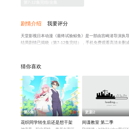
第7-12集完结/全集
剧情介绍
我要评分
天堂影视日本动漫《最终试验鲸鱼》是一部由宫崎渚导演执
结局剧情已揭晓（第7-12集完结），手机免费观看高清未
猫或剧情网等平台了解。
猜你喜欢
第5集
3.0
更新2
花织同学转生后还是想干架
间谍教室 第二季