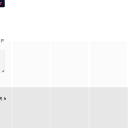
0
ず就職活動に苦戦
 失去了一切、被推入绝望深渊的幕府正统继承人——
由操控梦境的清醒梦能力，每当入睡就会成为无敌的特工！在梦境中为拯救被囚
日常生活的普通好青年，但凭借能够自由操控梦境的清醒梦能力，每当入睡就会成
影评
爬虫