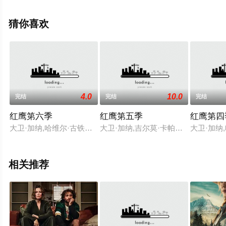
等演员精彩演绎的美国电视剧，大结局剧情已揭晓（完
结），超前点播免费观看高清未删减完整版电视剧全集就
猜你喜欢
上天堂电影网，更多相关信息可移步至豆瓣电视剧、电视
猫或剧情网等平台了解。
4.0
10.0
完结
完结
完结
红鹰第六季
红鹰第五季
红鹰第四
大卫·加纳,哈维尔·古铁雷斯,Santiago,Molero,吉尔莫·卡帕拉,Francis
大卫·加纳,吉尔莫·卡帕拉,哈维尔·古
大卫·加纳
相关推荐