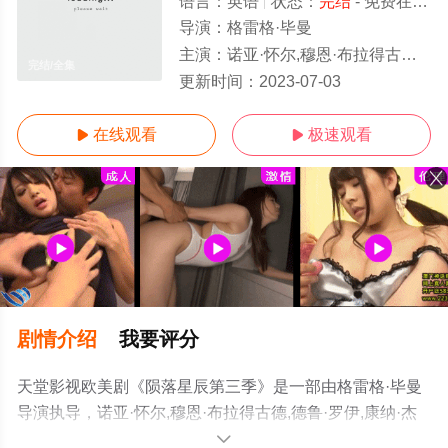
语言：
英语
状态：
完结
- 免费在线观看
导演：
格雷格·毕曼
主演：
诺亚·怀尔,穆恩·布拉得古德,德鲁·罗伊,康纳·杰斯普,马克西·奈特,
完结/全集
更新时间：
2023-07-03
在线观看
极速观看


剧情介绍
我要评分
天堂影视欧美剧《陨落星辰第三季》是一部由格雷格·毕曼
导演执导，诺亚·怀尔,穆恩·布拉得古德,德鲁·罗伊,康纳·杰
斯普,马克西·奈特,赛切儿·加布埃尔,Mpho,Koaho,莎拉·卡特
