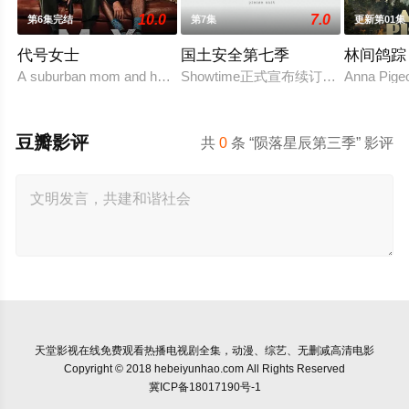
10.0
7.0
第6集完结
第7集
更新第01集
代号女士
国土安全第七季
林间鸽踪
A suburban mom and her high school friend plot to frighten her unf
Showtime正式宣布续订《国土安全》
Anna Pigeo
豆瓣影评
共
0
条 “陨落星辰第三季” 影评
天堂影视
在线免费观看热播电视剧全集，动漫、综艺、无删减高清电影
Copyright © 2018 hebeiyunhao.com All Rights Reserved
冀ICP备18017190号-1