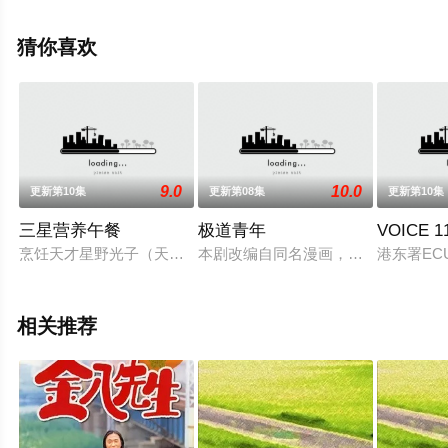
良健吾,滨田麻里,宍户佑名,河合优实,佐藤玲,风吹淳等演员
精彩演绎的日本电视剧，超前点播免费观看高清未删减完
猜你喜欢
整版电视剧全集就上天堂电影网，更多相关信息可移步至
豆瓣电视剧、电视猫或剧情网等平台了解。
9.0
10.0
更新第10集
更新第08集
更新第10集
三星营养午餐
极道青年
VOICE
烹饪天才星野光子（天海佑希饰）在银座著名三星法国餐厅担任
本剧改编自同名漫画，讲述了了作为
港东署EC
相关推荐