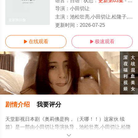
语言：
日语
状态：
更新第03集
- 免费在线观看
导演：
小田切让
主演：
池松壮亮,小田切让,松隆子,黑木华,滨边美波,千原靖史,村上虹郎,宽一
更新第03集
更新时间：
2026-07-25
在线观看
极速观看


剧情介绍
我要评分
天堂影视日本剧《奥莉佛是狗，（天哪！！）这家伙 续
篇》是一部由小田切让导演执导，池松壮亮,小田切让,松隆
子,黑木华,滨边美波,千原靖史,村上虹郎,宽一郎,河本准一,高
