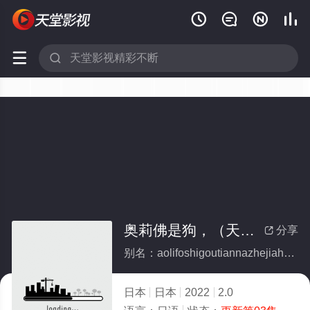






奥莉佛是狗，（天哪！！）这家伙 续篇
分享

别名：aolifoshigoutiannazhejiahuoxupian
日本
日本
2022
2.0