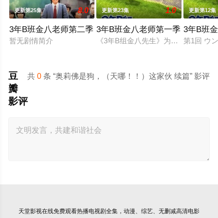
8.0
1.0
更新第25集
更新第23集
更新第12集
3年B班金八老师第二季
3年B班金八老师第一季
3年B班
暂无剧情简介
《3年B组金八先生》为东京放送（T
第1回 ウ
豆
共
0
条 “奥莉佛是狗，（天哪！！）这家伙 续篇” 影评
瓣
影评
天堂影视
在线免费观看热播电视剧全集，动漫、综艺、无删减高清电影