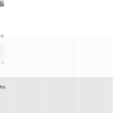
0
怪幻象阻碍，却坚信这是藏在迷信后的人为诡计，勇于向封建传统宣战，敢于破除
影评
爬虫