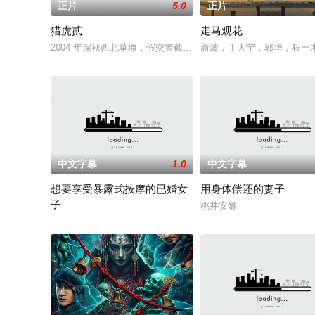
正片
5.0
正片
猎虎贰
走马观花
2004 年深秋西北草原，假交警截停铜矿押运车，炸药破箱、
新波，丁大宁，郭华，程一
中文字幕
1.0
中文字幕
想要享受暴露式按摩的已婚女
用身体偿还的妻子
子
桃井安娜
竹内夏希