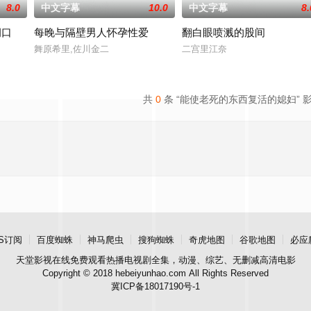
8.0
中文字幕
10.0
中文字幕
8.
洞口
每晚与隔壁男人怀孕性爱
翻白眼喷溅的股间
中，牵引出“婴胎报仇”，“娘娘索命”等一连串妖异事件，张天盛虽被种种诡
舞原希里,佐川金二
二宫里江奈
共
0
条 “能使老死的东西复活的媳妇” 
S订阅
百度蜘蛛
神马爬虫
搜狗蜘蛛
奇虎地图
谷歌地图
必应
天堂影视
在线免费观看热播电视剧全集，动漫、综艺、无删减高清电影
Copyright © 2018 hebeiyunhao.com All Rights Reserved
冀ICP备18017190号-1