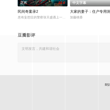
正片
10.0
中文字幕
民间奇案录2
大家的妻子：住户专用
患有妄想症的警察张天盛遇上一起离奇的神像杀人事件，勘案过程
加藤桃香
豆瓣影评
RS