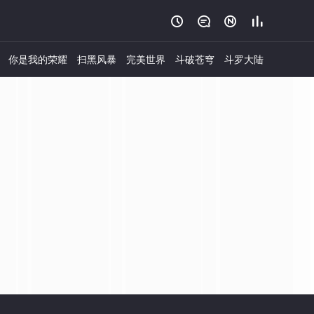




你是我的荣耀
扫黑风暴
完美世界
斗破苍穹
斗罗大陆