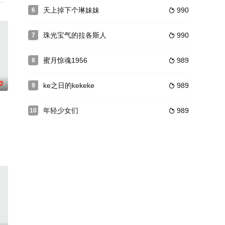
不免有些困惑。不過，她仍決定鼓起勇氣，向雙親坦承自己與 Ayumi 之間的關
妹遭五个反常虐待狂掳去，林对警探许多非难，想不到下一个受害者竟是天娜
化中逐渐演变出一种独一无二的性技巧紧缚文化。这一文化有记录的始于明治时
ang饰)刚与相处多年的男友分手，搬到了一个小城安家落户，开了一家美容沙
天上掉下个琳妹妹
990
6

珠光宝气的拉各斯人
990
7

蜜月惊魂1956
989
8

0
ke之日的kekeke
989
9

年轻少女们
989
10

情 - 使之成为现实。
f The Devils