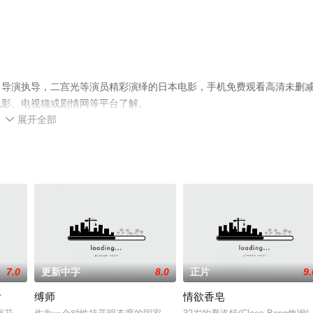
名导演执导，二宫光等演员精彩演绎的日本电影，手机免费观看高清未删
电影、电视猫或剧情网等平台了解。
展开全部

7.0
更新中字
8.0
正片
9.
后
缚师
情欲香皂