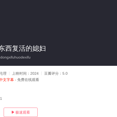
东西复活的媳妇
ongxifuhuodexifu
伦理
上映时间：
2024
豆瓣评分：
5.0
中文字幕
- 免费在线观看
11
极速观看
