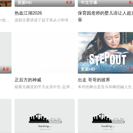
8.0
更新HD
4.0
中文字幕
9.
热血江湖2026
保育园老师的婴儿语让人超
奋
两命陨灭，悍匪携枪遁入茫茫戈壁。刑警杨志刚凭现场足迹与痕迹精准锁凶，追
木他们毕业于同一所大学。他们和很多年轻人一样，自以为是，敏感错弱，没有
该剧主要讲述了赵子风从小和爷爷在乡下习武，长大后从乡野来到大
白木由子
8.0
更新至第06集
4.0
更新HD
7.
正后方的神威
出走 哥哥的彼界
能看见幽灵的平凡女高中生·志津香，利用容易吸引幽灵的特殊体质，
本作的舞台是音乐和舞蹈融入生