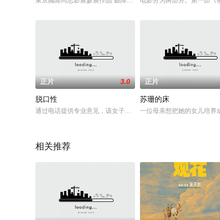
東京國際同志影展參展作品 聽障人士 Hana 和 Ayum i於
电影分为两部分。第一部《
正片
3.0
正片
脱口性
苏珊的床
通过电话提供专业意见，该女子意识到她已经奏响了浪漫...
一位母亲想把她的女儿培养成
相关推荐