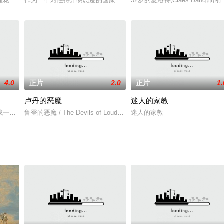
一個手語社團中相識。在二人情誼日漸升溫的同時，首次被同性吸引的 Hana，心裡
催花狂人》由桂治洪执导，潘冰嫦及韦弘主演，故事描绘林天娜（潘冰嫦饰）之
作为一个对性持开明态度的国家，日本在其原本便已丰富多彩的性文
32岁的夏洛特(Claes B
4.0
正片
2.0
正片
1.
卢丹的恶魔
迷人的家教
一个电影明星，为达到目的，这位母亲不惜做任何事情 - 和有她的女儿做任何事
鲁登的恶魔 / The Devils of Loudun / Die Teufel / Ken Russell's Film o
迷人的家教