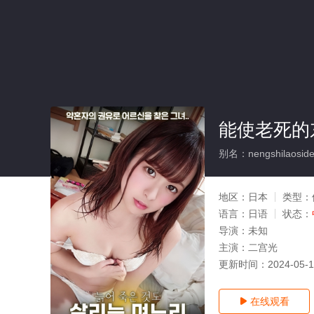
能使老死的
别名：nengshilaosided
地区：
日本
类型：
语言：
日语
状态：
导演：
未知
主演：
二宫光
更新时间：
2024-05-
在线观看
