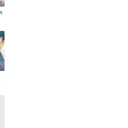
0
兴
凶途中接连牵出牧民灭口、矿场内鬼、信用社惊天劫案，亡命团伙内讧反杀、边
被认可的才华。他们来自不同的地方，却有一个共同的愿望“出人头地”。在经
城市寻找自己的一处立足之地。在这样一个充满快节奏、充满利益的城市，子风
0
从旁协助知名灵能力者·神威除灵。拥有压倒性灵力的神威，除灵方式却是前所未
活的冲绳。与母亲朱音、妹妹舞一起生活的照屋踊，憧憬舞蹈学校的丽莎，开