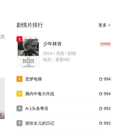
剧情片排行
更多

减完
1
少年林肯
995

2014 / 美国 / 剧情
状态：更新HD
恶梦电梯
994
2

脑内中毒大作战
994
3

A-1头条粤语
992
4

0
留给女儿的日记
992
5
