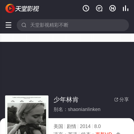






少年林肯
分享

别名：shaonianlinken
美国
剧情
2014
8.0