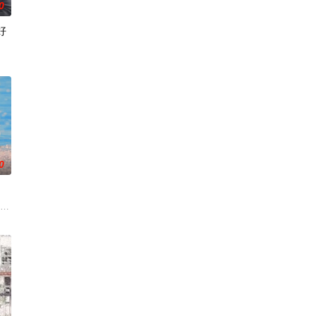
0
好
真实经历，描绘了她们推动护士注册制度、设立派出看护妇会协助防疫的历程。
特异功能的神秘密友展开。女主角黑井雏田只要触碰杀手，眼前便会浮现出冰冷
的通讯应用程序、
。” 从换座位开始?? 性格完全相反的两人，恋爱即将展开！！ “我喜欢你。” 
0
坂本金八由武田 铁矢出演。每季都注重反映当时的教育现实问题，如未婚妈妈 ，
第4回 金八の掃除戦争第5回 男は心だ!!第6回 先公なんか信じない!第7回 
）与校园风云人物佐伯千晴（杢代和人 饰）因共同的电影爱好而结缘。在千晴