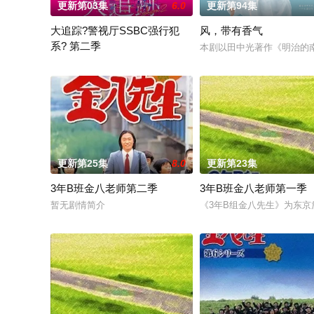
更新第03集
6.0
更新第94集
大追踪?警视厅SSBC强行犯
风，带有香气
系? 第二季
本剧以田中光著作《明治的
在第二季中，作为现代刑侦关键力量的【警视厅SSBC强行犯系
更新第25集
8.0
更新第23集
3年B班金八老师第二季
3年B班金八老师第一季
暂无剧情简介
《3年B组金八先生》为东京