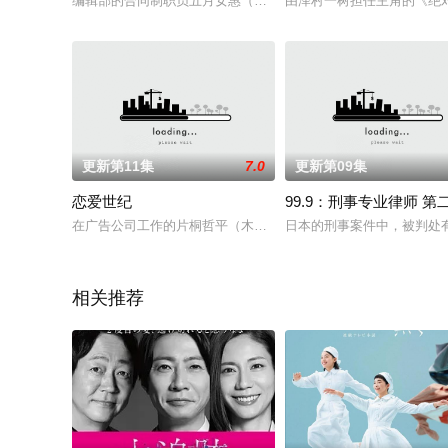
编辑部的合同制职员五月女惠（江口德子 饰），在同事邀约聚会
由泽村一树担任主角的《绝对
更新第11集
7.0
更新第09集
恋爱世纪
99.9：刑事专业律师 第
在广告公司工作的片桐哲平（木村拓哉饰）个性洒脱不羁，在创
日本的刑事案件中，被判处有
相关推荐