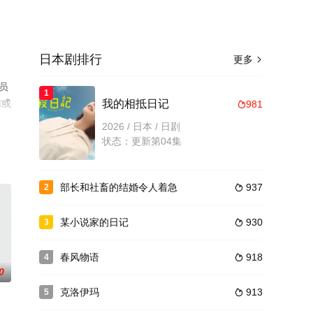
日本剧排行
更多

员
1
猫或
我的相抵日记
981

2026 / 日本 / 日剧
状态：更新第04集
部长和社畜的结婚令人着急
937
2

某小说家的日记
930
3

春风物语
918
4

0
克洛伊玛
913
5
