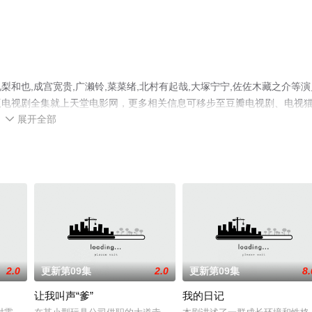
和也,成宫宽贵,广濑铃,菜菜绪,北村有起哉,大塚宁宁,佐佐木藏之介等演
版电视剧全集就上天堂电影网，更多相关信息可移步至豆瓣电视剧、电视
展开全部

2.0
更新第09集
2.0
更新第09集
8.
让我叫声“爹”
我的日记