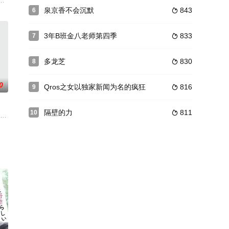
也就是她热衷的“独自活动”。为了在自己喜欢的时间、喜欢的地点，体验只有
作品，也是月9复活的开端，并在2019年纽约电影节获得电视剧部门铜奖，口
至有些憋屈窝囊的中年男子，他为了工作终日奔波，也不受周遭的重视。偏偏迟
都各不相同的青年男女5人在大学偶然相遇，逐渐互相接纳，最终成为彼此心灵
泉京香不会沉默
843
6

3年B班金八老师第四季
833
7

多龙芝
830
8

0
Qros之女以独家新闻为名的疯狂
816
9

隔壁的力
811
10

这是倒霉的一天。对于营业部助理上杉理子（松隆子饰）来说，这天同样阴暗，
能性！ 松本润将继续饰演本作品的主角深山大翔，在微不足道的0.1%的可能性
难。回到家里，又要面对酗酒和带男人回家的母亲。对她而言，生活是一团烂
视台的前台接待，某日，她邂逅了名为风松吉（船越英一郎 饰）的电视制作人