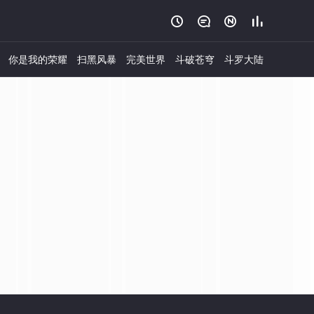




你是我的荣耀
扫黑风暴
完美世界
斗破苍穹
斗罗大陆