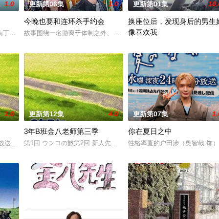
1.0
更新第06集
1.0
更新第01集
10.
今晚也要和连环杀手约会
换座位后，发现身后的男生
像喜欢我
南丁格尔 大关和物语》为原案，取材自日本首位专业女护士大关和与铃木雅的
故事围绕一名游离于体制之外、孤傲冷峻的“独狼”刑警，与一位拥有
】面前，将出现比前作更加棘手、更加难以攻破的恶性犯罪案件。随着高度保密
“我喜欢你，从很早以前就开始了
1.0
更新第12集
4.0
更新第07集
1.
3年B班金八老师第三季
你在夏日之中
放送（TBS）自1979年以来 历时三十年制作的一套校园教育电视剧。主角
第1回 ウンコの旅第2回 新人先生は一年生第3回 穴があったら入りたい
性格率直的户田涉（奥智哉 饰