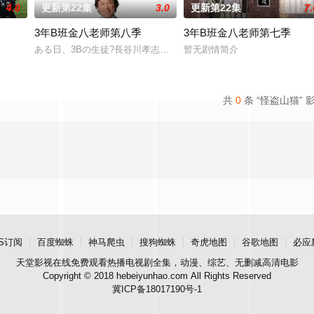
4.0
更新第22集
3.0
更新第22集
7.
3年B班金八老师第八季
3年B班金八老师第七季
五系列隆重登場！21年前在日本推出的「3年B班金八老師」，締造了空前的
ある日、3Bの生徒?長谷川孝志の両親が桜中学校にやってきた。孝
暂无剧情简介
共
0
条 “怪盗山猫” 
S订阅
百度蜘蛛
神马爬虫
搜狗蜘蛛
奇虎地图
谷歌地图
必应
天堂影视
在线免费观看热播电视剧全集，动漫、综艺、无删减高清电影
Copyright © 2018 hebeiyunhao.com All Rights Reserved
冀ICP备18017190号-1