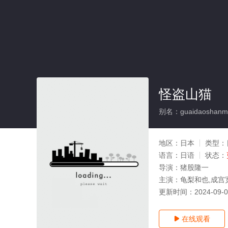
怪盗山猫
别名：guaidaoshanm
地区：
日本
类型：
语言：
日语
状态：
导演：
猪股隆一
主演：
龟梨和也,成宫
更新时间：
2024-09-
在线观看
