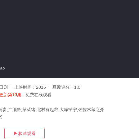
ao
日剧
上映时间：
2016
豆瓣评分：
1.0
更新第10集
- 免费在线观看
宽贵,广濑铃,菜菜绪,北村有起哉,大塚宁宁,佐佐木藏之介
09
极速观看
