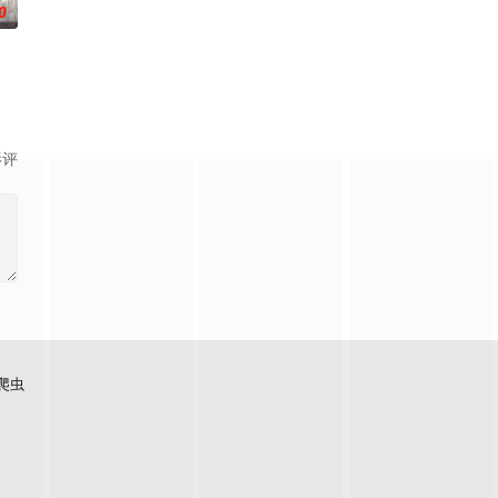
0
收視狂潮。透過對教育滿懷熱誠的金八老師（武田鐵矢），傳達了社會中真實存在
志の夏休みの課題の絵に対する立花かおりの評価に対して抗議に来たのだ。し
影评
爬虫