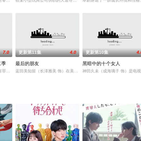
时，总是果断拒绝，匆匆离开公司。她这样做的理由是——享受一个人的时光，
零度2018》是富士台继《cb3》后睽别一年重上收视双位数收视率的第一部
在某小型玩具公司供职的大道寺保（远藤宪一 饰）是一个勤勤恳恳甚
本剧讲述了一群成长环境和性格
7.0
更新第11集
4.0
更新第10集
4.
二季
最后的朋友
黑暗中的十个女人
作部总是难以与同事沟通，被上司一怒之下调向需要向客户点头哈腰的营业部。
罪的几率高达99.9% 在绝对不可能翻案的案情中，追查那仅剩的0.1%的可
蓝田美知留（长泽雅美 饰）在美容院担任助手工作，时常遭受同事非
神田久未（成海璃子 饰）是电