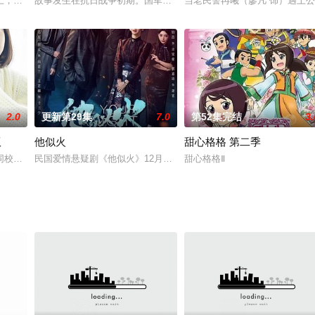
退休的三位长老为把子女林太平（杨玏饰）、王动（孙艺洲饰）、燕七（蓝盈莹
上，一个戴着面具的诡异身影出现——这个被人们称作“幻术师”的人表面上是
故事发生在抗日战争初期。国军中校马烽（宋佳伦 饰）奉命组建“0
当老民警冉曦（廖凡 饰）遇上公
2.0
更新第29集
7.0
第52集完结
3.
版
他似火
甜心格格 第二季
分要好，然而为了两人的事业着想，他们选择将这段恋情藏在地下。某日，叶繁
同校平凡女生洛枳，两人一见如故，他渐渐被她吸引，但前女友的短信告诉他洛
民国爱情悬疑剧《他似火》12月3日开机，杜浩执导，无糖文化出品
甜心格格Ⅱ