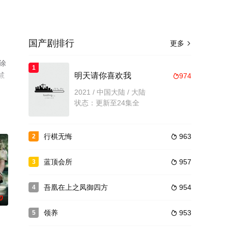
国产剧排行
更多

涂
1
减
明天请你喜欢我
974

2021 / 中国大陆 / 大陆
状态：更新至24集全
行棋无悔
963
2

蓝顶会所
957
3

吾凰在上之凤御四方
954
4

0
领养
953
5
