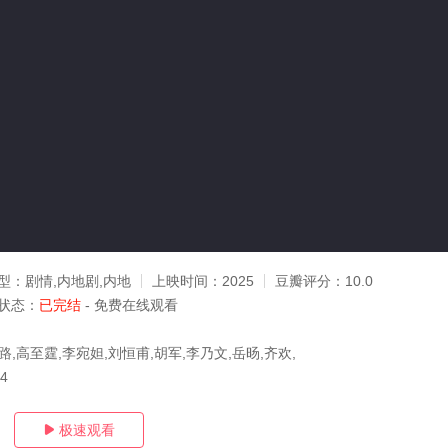
型：
剧情,内地剧,内地
上映时间：
2025
豆瓣评分：
10.0
状态：
已完结
- 免费在线观看
路,高至霆,李宛妲,刘恒甫,胡军,李乃文,岳旸,齐欢,
04
极速观看
