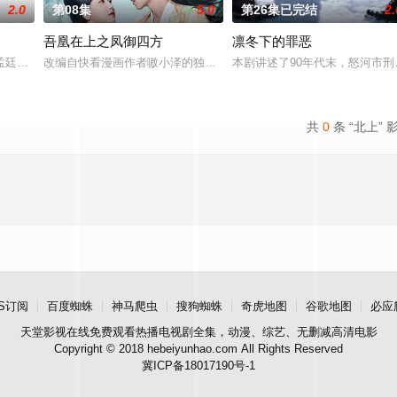
2.0
第08集
5.0
第26集已完结
2.
吾凰在上之凤御四方
凛冬下的罪恶
）强强联手，携手霍仙姑（陈瑶 饰）与九门诸人共赴冒险奇局。一桩401部队
孟廷辉，大平王朝有史以来个以女子进士科三元及第入翰林院的奇女子。十年前
改编自快看漫画作者嗷小泽的独家连载漫画《吾凰在上》。现代少女
本剧讲述了90年代末，怒河市刑
共
0
条 “北上” 
S订阅
百度蜘蛛
神马爬虫
搜狗蜘蛛
奇虎地图
谷歌地图
必应
天堂影视
在线免费观看热播电视剧全集，动漫、综艺、无删减高清电影
Copyright © 2018 hebeiyunhao.com All Rights Reserved
冀ICP备18017190号-1