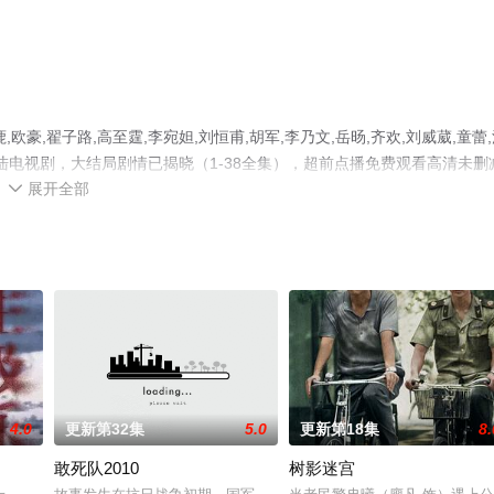
,翟子路,高至霆,李宛妲,刘恒甫,胡军,李乃文,岳旸,齐欢,刘威葳,童蕾,
大陆电视剧，大结局剧情已揭晓（1-38全集），超前点播免费观看高清未删
展开全部
豆瓣电视剧、电视猫或剧情网等平台了解。

4.0
更新第32集
5.0
更新第18集
8.
敢死队2010
树影迷宫