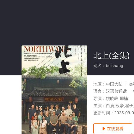
北上(全集)
别名：beishang
地区：
中国大陆
类
语言：
汉语普通话
导演：
姚晓峰,周楠
主演：
白鹿,欧豪,翟子
更新时间：
2025-09-
在线观看
