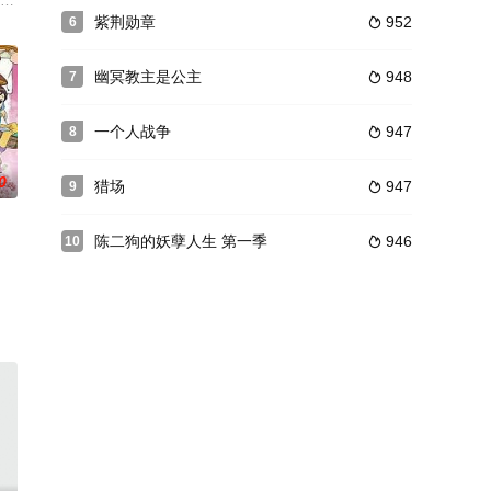
饰）培养成接班人，不仅中断了他们的生活费，还试图通过制造难题加速子女的成
在寻找军阀的宝藏，实际上却是……重重谍影，究竟谁才是幻术师？这艘求生极
25敢死队”，以伺机袭击南京城内的日寇，他从被即将行刑的死囚中挑选了五个
安大赵赶鹅（尹昉 饰），从“互不顺眼”到携手并肩。横跨18年的胡同悬案为
紫荆勋章
952
6

幽冥教主是公主
948
7

一个人战争
947
8

0
猎场
947
9

陈二狗的妖孽人生 第一季
946
10

星结识了名为闵四月（左航 饰）的女孩，趣味相投个性相似的两人很快就成为
枳是破坏自己上一段感情的“元凶”。在追查真相的过程中，他却发现洛枳对自
制作，樊治欣、杨雨希、王钧浩、依灵领衔主演，似火流年，浴血灼心，王冠之