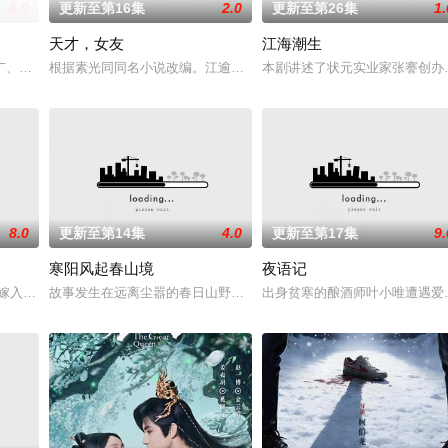
6.0
更新至第16集
2.0
更新至第26集
1.
天才，女友
江海潮生
与童年时因一场意外落下身体残缺的少年顾铭夕（何洛洛 饰）的成长印记与深
广、使用由“中国准备银行”发行的伪钞货币。根据党中央指示，高景波、徐邵梁
根据素光同同名小说改编。江逾白长大以后，林知夏忽然对他说：“江
本剧讲述了状元实业家张謇创办
8.0
更新至第14集
4.0
更新至第17集
9.
寒阳风起春山境
夜语记
业挑战与境外竞争，通过创新实践实现本土设计理念突破的故事。
村嫁入北京豪门，原以为能过上富裕生活，却发现这段婚姻只是骗局。陷入困境
故事发生在远离尘嚣的春日山野，两个孤独的人因机缘巧合相遇。一
出身贫寒的酿酒师叶小唯遭遇爱