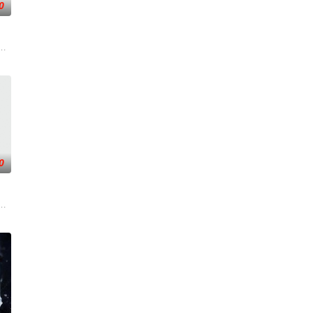
0
深联结。两人在命运波折中相互救赎、彼此成长，最终通过一本漫画《我的螃蟹
、孙希光和黄鹰等人开始筹备建立冀南银行，手艺人张宝田在共产党人的感召下
逾白，我喜欢你，哲学和生物学意义上的喜欢。”那个夜晚，他脸颊微热，还听
大生企业，实业报国的故事。甲午战争后，国家蒙羞，张謇虽高中状元，却渴
0
时，他遇见妻弟贝律清（闫睿豪 饰）并逐渐被对方吸引。小凡原本只希望成为
人背负过往伤痕，避世居于深山；一人心怀迷茫，于旅途中误入这片山林。在四
人程桉、恩师林晚媚的双重背叛。她从恨意中涅槃重生，借私生女桑落的身份入