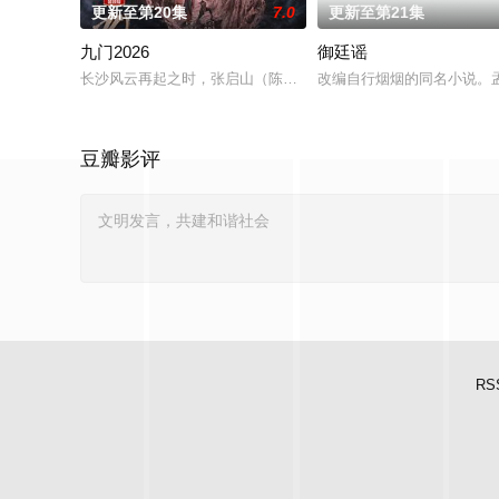
更新至第20集
7.0
更新至第21集
九门2026
御廷谣
长沙风云再起之时，张启山（陈伟霆 饰）与吴老狗（曾舜晞 饰
改编自行烟烟的同名小说。
豆瓣影评
RS