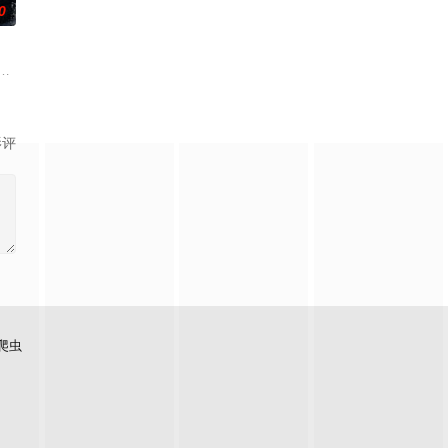
0
的神秘失踪事件，牵出百年尘封的惊天秘辛。生死抉择、兄弟之情、门派担当与
的她被他从死人堆里救出来，蓬头垢面口齿不清。十年后的她才学满腹、冠盖
奚圆（姜贞羽 饰）因意外踏入玄机界，继而卷入虎云国内乱的漩涡，身陷重重
侦支队在无普及监控、无DNA鉴定技术的支持下，通过摸排、勘查等传统刑侦手
影评
爬虫