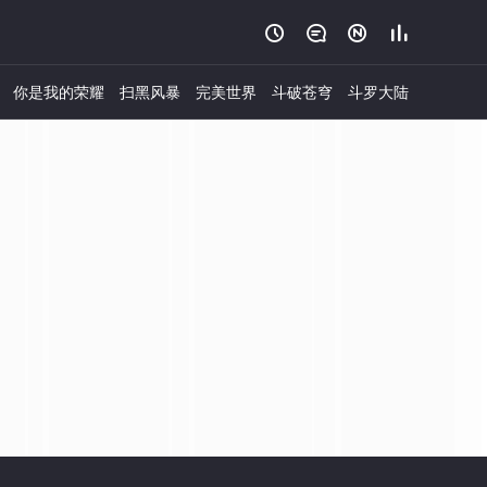




你是我的荣耀
扫黑风暴
完美世界
斗破苍穹
斗罗大陆