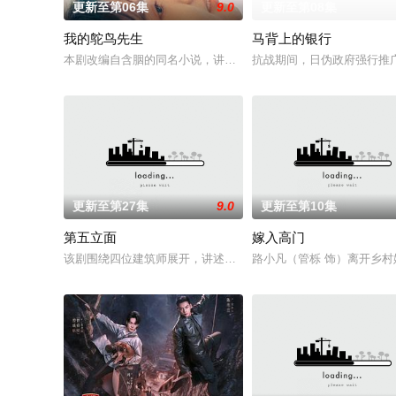
更新至第06集
9.0
更新至第08集
我的鸵鸟先生
马背上的银行
本剧改编自含胭的同名小说，讲述了邻家女孩庞倩（苏晓彤 饰）
抗战期间，日伪政府强行推
更新至第27集
9.0
更新至第10集
第五立面
嫁入高门
该剧围绕四位建筑师展开，讲述了他们在中意合作项目中面对专
路小凡（管栎 饰）离开乡