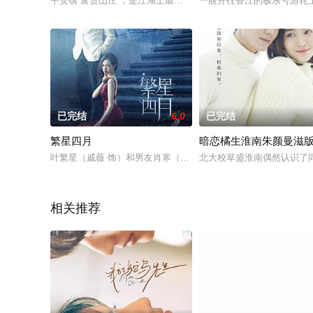
平安镇“富贵山庄”，是江湖上最大帮派“百佬会”的驻地，渴望
一艘开往香江的极乐号游轮
已完结
6.0
已完结
繁星四月
暗恋橘生淮南朱颜曼滋
叶繁星（戚薇 饰）和男友肖寒（吴奇隆 饰）相恋多年，感情十
北大校草盛淮南偶然认识了
相关推荐