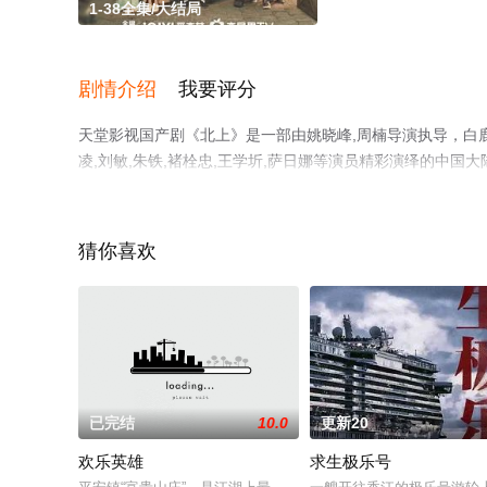
1-38全集/大结局
剧情介绍
我要评分
天堂影视国产剧《北上》是一部由姚晓峰,周楠导演执导，白鹿,欧豪
凌,刘敏,朱铁,褚栓忠,王学圻,萨日娜等演员精彩演绎的中国
完整版电视剧全集就上天堂电影网，更多相关信息可移步至
猜你喜欢
已完结
10.0
更新20
欢乐英雄
求生极乐号