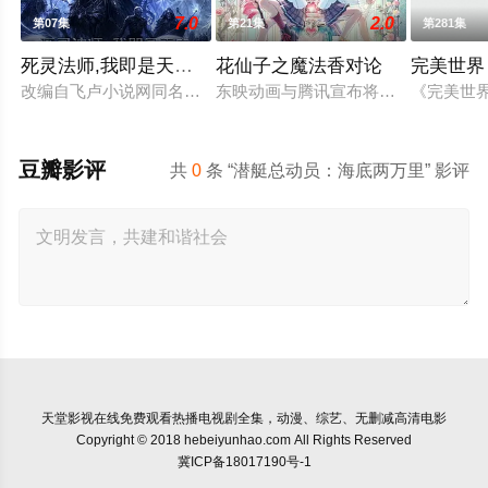
7.0
2.0
第07集
第21集
第281集
死灵法师,我即是天灾(2026)
花仙子之魔法香对论
完美世界
改编自飞卢小说网同名小说。 游戏降临现实，世界规则颠覆，人
东映动画与腾讯宣布将联手打造『花
《完美世
豆瓣影评
共
0
条 “潜艇总动员：海底两万里” 影评
天堂影视
在线免费观看热播电视剧全集，动漫、综艺、无删减高清电影
Copyright © 2018 hebeiyunhao.com All Rights Reserved
冀ICP备18017190号-1