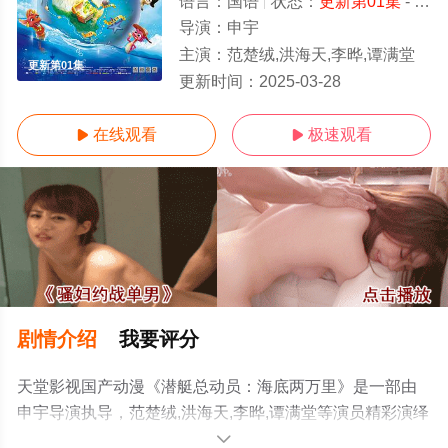
语言：
国语
状态：
更新第01集
- 免费在线观看
导演：
申宇
主演：
范楚绒,洪海天,李晔,谭满堂
更新第01集
更新时间：
2025-03-28
在线观看
极速观看


剧情介绍
我要评分
天堂影视国产动漫《潜艇总动员：海底两万里》是一部由
申宇导演执导，范楚绒,洪海天,李晔,谭满堂等演员精彩演绎
的大陆动漫，手机免费观看高清未删减完整版动漫全集就
