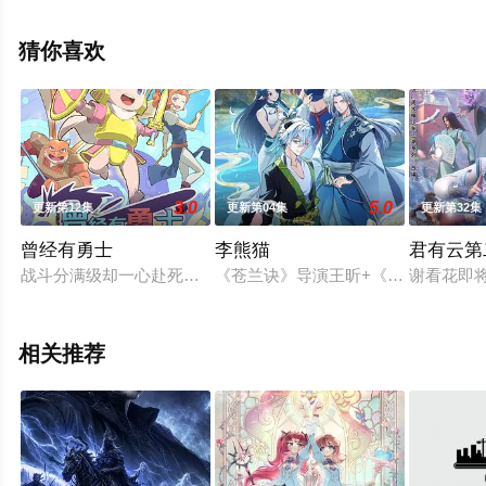
上天堂电影网，更多相关信息可移步至豆瓣动漫、电视猫
或剧情网等平台了解。
猜你喜欢
3.0
5.0
更新第12集
更新第04集
更新第32集
曾经有勇士
李熊猫
君有云第
战斗分满级却一心赴死、渴望养老享乐的反差萌恶龙——魔界第
《苍兰诀》导演王昕+《咒术回战》
谢看花即
相关推荐