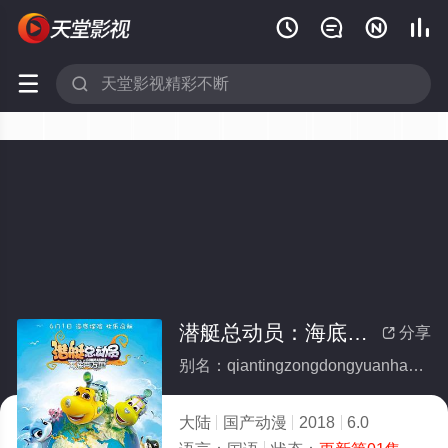






潜艇总动员：海底两万里
分享

别名：qiantingzongdongyuanhaidiliangwanli
大陆
国产动漫
2018
6.0