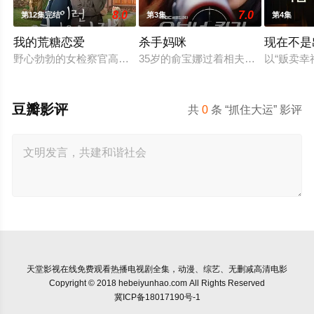
8.0
7.0
第12集完结
第3集
第4集
我的荒糖恋爱
杀手妈咪
现在不是
野心勃勃的女检察官高恩世（贺营 饰）意外失忆，住进拳击教练
35岁的俞宝娜过着相夫教子的普通生
以“贩卖
豆瓣影评
共
0
条 “抓住大运” 影评
天堂影视
在线免费观看热播电视剧全集，动漫、综艺、无删减高清电影
Copyright © 2018 hebeiyunhao.com All Rights Reserved
冀ICP备18017190号-1