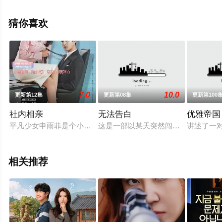
视剧全集就上天堂电影网，更多相关信息可移步至豆瓣电
视剧、电视猫或剧情网等平台了解。
猜你喜欢
7.0
10.0
更新第12集
更新第08集
更新第100
社内相亲
无法告白
优雅帝国
平凡少女申雨菲是个小透明，虽然就职名企，却是个实实在在的
这是一部以某天突然闯进家里开始一
讲述了一
相关推荐