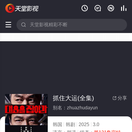






抓住大运(全集)
分享

别名：zhuazhudayun
韩国
韩剧
2025
3.0