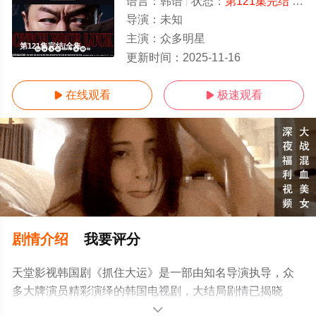
语言：
韩语
状态：
第121集完结
- 免费在线观看
导演：
未知
主演：
众多明星
第121集完结/全集
更新时间：
2025-11-16
在线观看
极速观看


剧情介绍
我要评分
天堂影视韩国剧《抓住大运》是一部由知名导演执导，众
多大牌演员精彩演绎的韩国电视剧，大结局剧情已揭晓
（第121集完结），超前点播免费观看高清未删减完整版电
