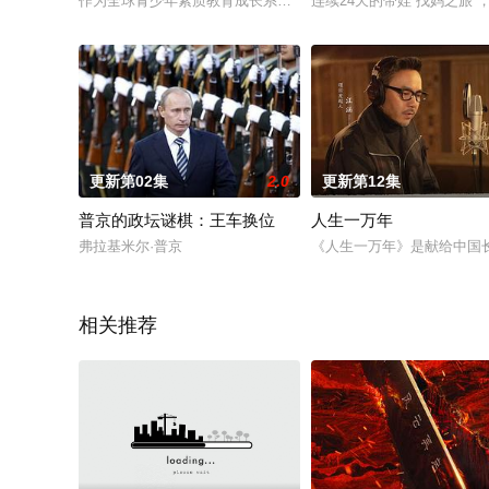
作为全球青少年素质教育成长系列纪录片， 本季讲述了12位青
连续24天的带娃“找妈之
更新第02集
2.0
更新第12集
普京的政坛谜棋：王车换位
人生一万年
弗拉基米尔·普京
《人生一万年》是献给中国长
相关推荐