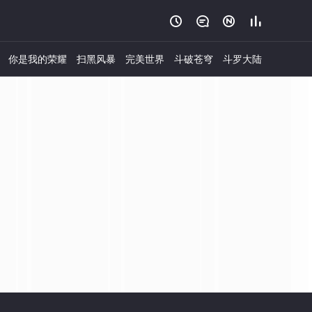




你是我的荣耀
扫黑风暴
完美世界
斗破苍穹
斗罗大陆