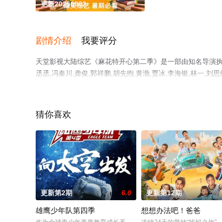
更新20250902
剧情介绍
我要评分
天堂影视大陆综艺《麻花特开心第二季》是一部由知名导演执导，沈
丞丞,冯秦川,龚俊,郭祥鹏,胡先煦,黄渤,贾冰,李海银,林一,刘
演员精彩演绎的大陆综艺，手机免费观看高清未删减完整版
等平台了解。
猜你喜欢
更新第2期
6.0
更新第12期
雄鹰少年队第四季
想想办法吧！爸爸