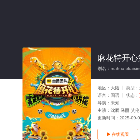
麻花特开心
别名：mahuatekaixindi
地区：
大陆
类型：
语言：
国语
状态：
导演：
未知
主演：
沈腾,马丽,艾伦
更新时间：
2025-09-
在线观看
