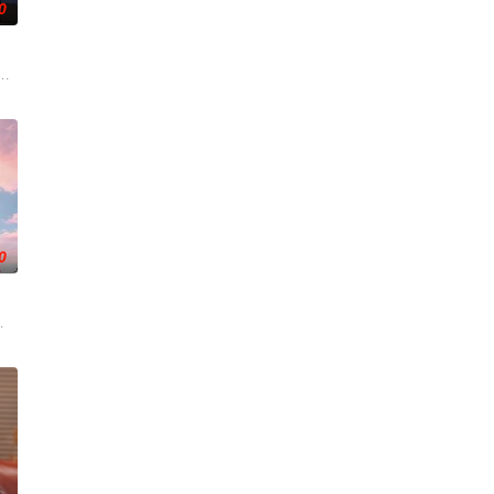
0
艺术，将真实事件和综艺手段完美交融，塑造全新节目模式。节目中将大力体
的内容超级引擎”，以更大舞台、更强对决、更真人物、更热市场为支点，寻找
的默契配合！接下来开推团还会在推理探险的路上继续向前！在推市的舞台上上
讲述十二位素人嘉宾的恋爱故事，他们历经命运选择、心动拉扯与现实抉择，
0
目培养了一大批在社会上享有知名度，老百姓认可的“老娘
”打造北京风格，“坚守稳固”第二时段，坚持有“亲和力”的专业化道路，“独具匠
为核心主题，聚焦真诚直白的新式恋爱，告别无效拉扯，走进心动小屋，见证单