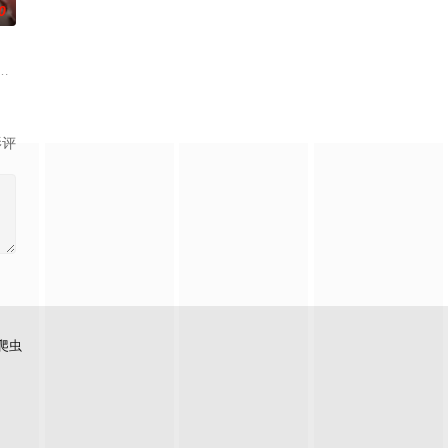
0
都成为年轻态度的发生器。十年巅峰，全新篇章，等你来见证！
脉络，探索更全面的世界文化旅行和体验。节目以旅行+奇趣体验+游戏任务+
，迎来崭新的开始。在时代巨变中，尝试打破思想的悬浮，深入世界粗砺而真实
一档女性向视频播客节目，每期邀请一位有故事女性嘉宾来到刘恋家中，展开
影评
爬虫