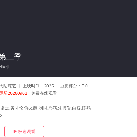
第二季
erji
大陆综艺
上映时间：
2025
豆瓣评分：
7.0
更新20250902
- 免费在线观看
,常远,黄才伦,许文赫,刘同,冯满,朱博岩,白客,陈鹤
02
极速观看
