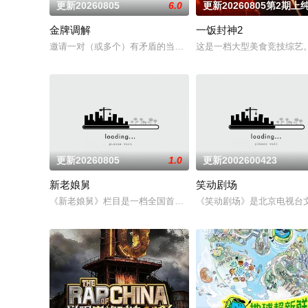
更新20260805
6.0
更新20260805第2期上
金牌调解
一饭封神2
邀请一对（或多个）有矛盾的当事人进入演播室，主持人和人民
这是一档大型美食竞技综艺。
更新20260805
1.0
更新2002600423
新老娘舅
笑动剧场
《新老娘舅》栏目是一档全国首创的调解类谈话节目，由新娱乐和
《笑动剧场》是北京电视台文