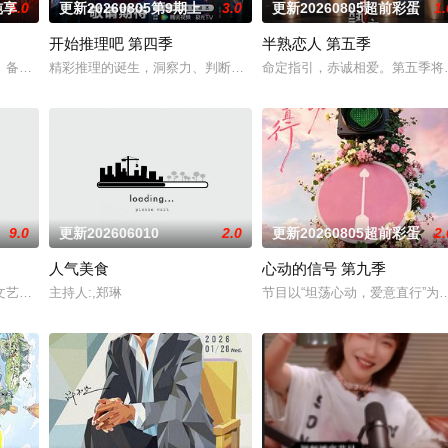
纯享
5.0
更新20260805第9期上
3.0
更新20260805超前彩蛋
1.
开始推理吧 第四季
半熟恋人 第五季
调解员现场为当事人排忧解难，通过节目告诉观众面对纠纷的智慧和解决矛盾的
备受观众期待的“封神厨房”再度启幕，从厨艺竞技进化为“点燃城市与大众味蕾
精彩推理的诞生，洞察力、判断力等是推理的关键，更少不了开推团
命定指引，赤诚相爱。第五季将
9.0
更新202606010
2.0
更新20260805超前彩蛋
2.
人气美食
心动的信号 第九季
上海市司法局联合制作。节目以调解百姓纠纷、营造和谐社会 《新老娘舅》栏
艺节目中心唯一一档日播的“语言类”栏目。“强力推出”第一时段，独创“幽默评书
主持人:,郑琳
节目以“坦荡心动，爱意直行”