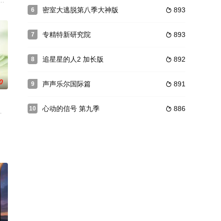
，第一次独立去面对一个崭新的世界，独自踏上了13天的雄鹰蜕变之旅， 在
家庭互相帮助一同解决难题，在寻找妈妈的路上不独行。
完成一场关于生活的旅行，以年轻活力的青春视角，展现生活之美，探寻生活智
密室大逃脱第八季大神版
893
6

袁鸣（上海），张晓、周涛（西安）主持。
专精特新研究院
893
7

追星星的人2 加长版
892
8

0
声声乐尔国际篇
891
9

心动的信号 第九季
886
10

动的语言和温暖的画风平等又仰望地对话百岁长者，关注鲜活个体刻骨铭心的生命
考验。本片聚焦1949年5月到1950年5月的一年间，从政治、经济、社会
托起“小康梦”。山东寿光作为“中国蔬菜之乡”，领风气之先，创造了设施农业的