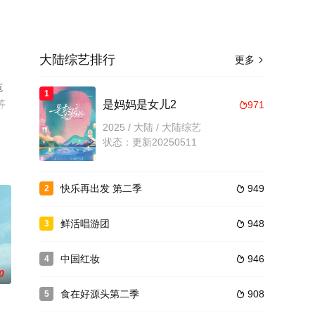
大陆综艺排行
更多

范
1
等
是妈妈是女儿2
971

情网
2025 / 大陆 / 大陆综艺
状态：更新20250511
快乐再出发 第二季
949
2

鲜活唱游团
948
3

中国红妆
946
4

0
食在好源头第二季
908
5
