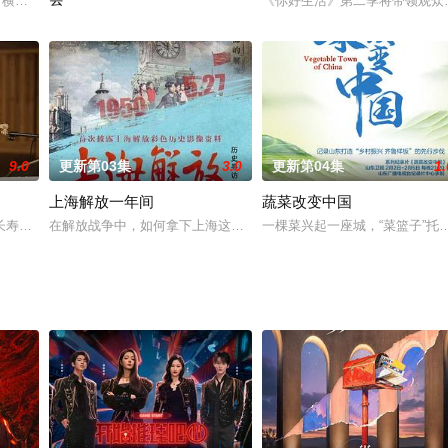
少年离家千里，远赴欧洲探寻航天的奥秘！雄鹰少年们第一次尝试离开父母的身边
旅”，横跨六个不同风景不同气候的地区，多种多样的生活体验与家庭磨合，五组
《你好生活》第二季将带领观众
1996年中央电视台春节联欢晚会由赵忠祥、倪萍（北京），程前、
9.0
更新第03集
3.0
更新第04集
1.
上海解放一年间
蔬菜改变中国
寿时代的100次田野调查、100个幸福样本、100种人生可能，节目用生
在解放战争中，如何拿下上海这座大城市是对中国共产党人的一道难关和
一棵菜兴起一座城，“菜篮子”