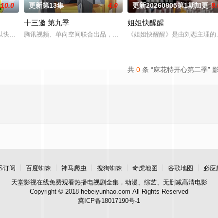
10.0
更新第13集
4.0
更新20260805第1期加更
9.
十三邀 第九季
姐姐快醒醒
来，这次不止比技术，更要玩灵魂共振！最顶的舞台+最真的故事，让每个beat
以快乐解压为核心基调，开启“地球团”的快乐旅程。节目路线将继续延着地球的
腾讯视频、单向空间联合出品，尤里卡工作室研创的《十三邀》第九季
《姐姐快醒醒》是由刘恋主理的
共
0
条 “麻花特开心第二季” 
S订阅
百度蜘蛛
神马爬虫
搜狗蜘蛛
奇虎地图
谷歌地图
必应
天堂影视
在线免费观看热播电视剧全集，动漫、综艺、无删减高清电影
Copyright © 2018 hebeiyunhao.com All Rights Reserved
冀ICP备18017190号-1