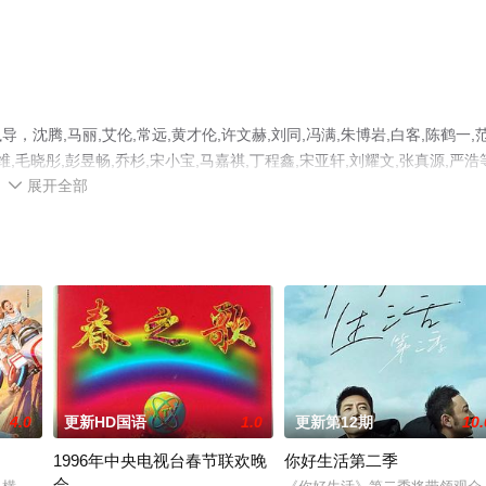
腾,马丽,艾伦,常远,黄才伦,许文赫,刘同,冯满,朱博岩,白客,陈鹤一,
思维,毛晓彤,彭昱畅,乔杉,宋小宝,马嘉祺,丁程鑫,宋亚轩,刘耀文,张真源,严浩
展开全部
综艺节目就上天堂电影网，更多相关信息可移步至豆瓣综艺、电视猫或剧

4.0
更新HD国语
1.0
更新第12期
10.
1996年中央电视台春节联欢晚
你好生活第二季
会