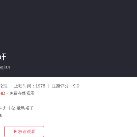
奸
gjian
伦理
上映时间：
1978
豆瓣评分：
9.0
HD
- 免费在线观看
井えりな,飛鳥裕子
18
极速观看
