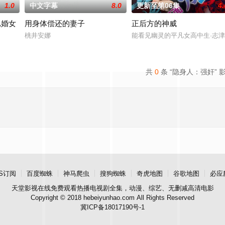
1.0
中文字幕
8.0
更新至第06集
4.
已婚女
用身体偿还的妻子
正后方的神威
桃井安娜
能看见幽灵的平凡女高中生·志
共
0
条 “隐身人：强奸” 
S订阅
百度蜘蛛
神马爬虫
搜狗蜘蛛
奇虎地图
谷歌地图
必应
天堂影视
在线免费观看热播电视剧全集，动漫、综艺、无删减高清电影
Copyright © 2018 hebeiyunhao.com All Rights Reserved
冀ICP备18017190号-1