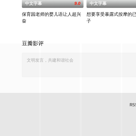
中文字幕
9.0
中文字幕
保育园老师的婴儿语让人超兴
想要享受暴露式按摩的
奋
子
白木由子
竹内夏希
豆瓣影评
RS