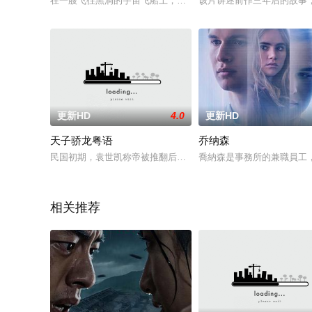
在一艘飞往黑洞的宇宙飞船上，一群被判死刑的罪犯被赋予太空英雄
该片讲述前作三年后的故事
更新HD
4.0
更新HD
天子骄龙粤语
乔纳森
民国初期，袁世凯称帝被推翻后，命其子袁克齐执行报复行动，
喬納森是事務所的兼職員工
相关推荐