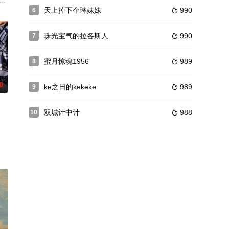
的"盒子"装置来缓解生理冲动。其中，Dibs博士(朱丽叶·比诺什 饰)将
人公日冈继承他的遗志，继续为一方和平努力的故事。
丈夫回来。前男友陈广每天不计回报地陪伴照顾林茂茂。吴郝终于回来，和林茂
nsight Whitman by Silvia Richards. Vern Haskell, a nice rancher, seeks out 
天上掉下个琳妹妹
990
6

珠光宝气的拉各斯人
990
7

蜜月惊魂1956
989
8

0
ke之日的kekeke
989
9

双城计中计
988
10

回国协助，克齐对白心存忌恨。霍剑前往史家庄找岳父史威追讨欠债，巧遇刘
醒的第一件事情，便是打開螢幕，讓影片裡的人告訴自己，前晚做了什麼。 影
胜者的奖金高达200万美元，而参赛的选手，有可能要付出自己的生命作为代价。弗