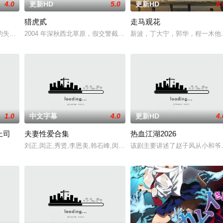
4.0
更新HD
5.0
更新HD
8.
猎虎贰
走马观花
以年轻化、科技化的光影语言活化红色记忆，生动诠释了“艰苦创业、奋发图强、
的失踪，孙小涂参加了警队的招新考试，却在考试现场卷入警察局长遇刺事件，
2004 年深秋西北草原，假交警截停铜矿押运车，炸药破箱、两命
新波，丁大宁，郭华，程一木他
1.0
中文字幕
4.0
更新HD
4.
上司
夫妻性爱合集
热血江湖2026
刘正,闵正,秀贤,李恩美,韩石峰,闵道允,尚斗,尹江善
该剧主要讲述了赵子风从小和爷