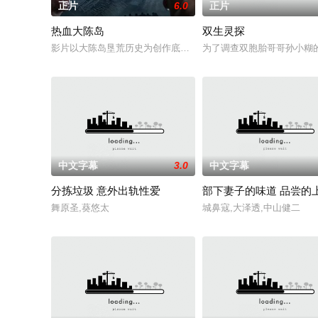
正片
6.0
正片
热血大陈岛
双生灵探
影片以大陈岛垦荒历史为创作底色，在尊重历史真实性的前提下，
为了调查双胞胎哥哥孙小糊
中文字幕
3.0
中文字幕
分拣垃圾 意外出轨性爱
部下妻子的味道 品尝的
舞原圣,葵悠太
城鼻寇,大泽透,中山健二