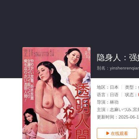
隐身人：强
别名：yinshenrenqian
地区：
日本
类型：
语言：
日语
状态：
导演：
林功
主演：
志麻いづみ,宮
更新时间：
2025-06-
在线观看
