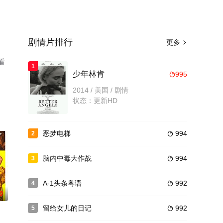
剧情片排行
更多

看
1
少年林肯
995

2014 / 美国 / 剧情
状态：更新HD
恶梦电梯
994
2

脑内中毒大作战
994
3

A-1头条粤语
992
4

0
留给女儿的日记
992
5
