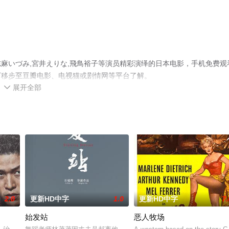
麻いづみ,宮井えりな,飛鳥裕子等演员精彩演绎的日本电影，手机免费观
可移步至豆瓣电影、电视猫或剧情网等平台了解。
展开全部

2.0
更新HD中字
1.0
更新HD中字
7.
始发站
恶人牧场