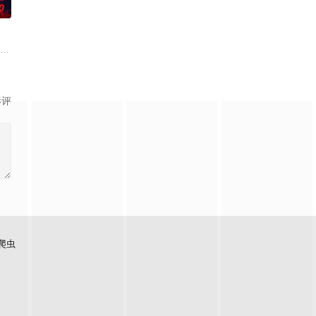
0
津香，利用容易吸引幽灵的特殊体质，从旁协助知名灵能力者·神威除灵。拥有压
影评
爬虫