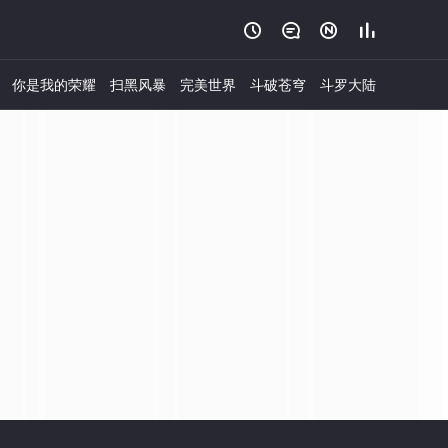




你是我的荣耀
扫黑风暴
完美世界
斗破苍穹
斗罗大陆