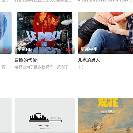
般的使命，去为地球寻找替代能源。囚犯之间的性活动被严格禁止，只能通过飞船上
，治理广岛架空都市吴原市黑社会的传说中的刑警大上章吾去世之后，年轻的主
舞蹈老师林茂茂因丈夫吴郝离他而去患上精神分裂症，每天到车站等
A western based on the story Gu
1.0
更新HD
9.0
更新中字
7.
冒险的代价
儿媳的男人
精武门义士刘泽波、刘小英兄妹奋不顾身救走精武门后人。袁世凯召其义子白鹰
，西裝筆挺、傑出自制，下班從沒其他節目，回家就是睡覺。 但他每天早上睡
电视台为了拯救收视率，策划了一个名为“有奖冒险”的综艺节目，该节目获
未知