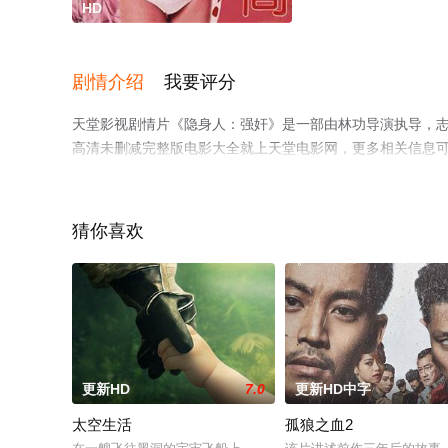
HD
剧情介绍
我要评分
天堂影视剧情片《隐身人：强奸》是一部由林功导演执导，志
高清未删减完整版电影大全就上天堂电影网，更多相关信息
猜你喜欢
更新HD
7.0
更新HD中字
太空生活
孤狼之血2