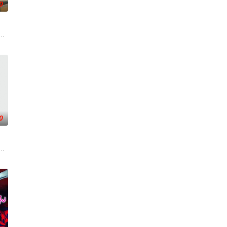
0
无私奉献、开拓创新”的大陈岛垦荒精神，斩获第五届亚洲国际青年电影展金兰奖
幸好有一直以灵魂形态存在的哥哥相助才脱险。而局长遇刺事件也牵扯出以著
陨灭，悍匪携枪遁入茫茫戈壁。刑警杨志刚凭现场足迹与痕迹精准锁凶，追凶途
们毕业于同一所大学。他们和很多年轻人一样，自以为是，敏感错弱，没有被认
0
爷在乡下习武，长大后从乡野来到大城市寻找自己的一处立足之地。在这样一