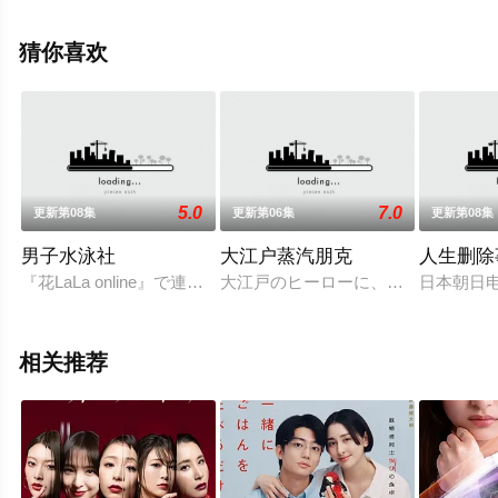
剧全集就上天堂电影网，更多相关信息可移步至豆瓣电视
剧、电视猫或剧情网等平台了解。
猜你喜欢
5.0
7.0
更新第08集
更新第06集
更新第08集
男子水泳社
大江户蒸汽朋克
人生删除
『花LaLa online』で連載中の『男水！』は、都立東ヶ
大江戸のヒーローに、なる！ーー 
日本朝日
相关推荐