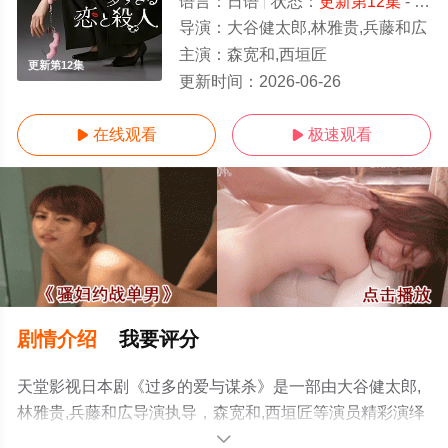
语言：
日语
状态：
更新第12集
- 免费在线观看
导演：
大谷健太郎,林雅贵,兵藤和広
主演：
森宽和,西垣匠
更新第12集
更新时间：
2026-06-26
在线观看
极速观看


剧情介绍
我要评分
天堂影视日本剧《过多的爱与谋杀》是一部由大谷健太郎,
林雅贵,兵藤和広导演执导，森宽和,西垣匠等演员精彩演绎
的日本电视剧，超前点播免费观看高清未删减完整版电视
