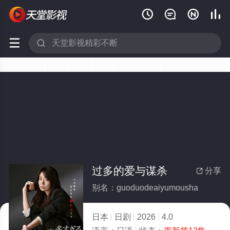






过多的爱与谋杀
分享

别名：guoduodeaiyumousha
日本
日剧
2026
4.0