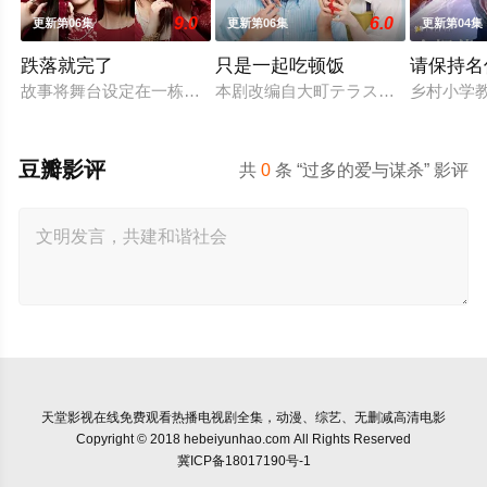
9.0
6.0
更新第06集
更新第06集
更新第04集
跌落就完了
只是一起吃顿饭
请保持名
故事将舞台设定在一栋新落成的豪华高级公寓中。主人公月岛明
本剧改编自大町テラス同名漫画，描绘
乡村小学
豆瓣影评
共
0
条 “过多的爱与谋杀” 影评
天堂影视
在线免费观看热播电视剧全集，动漫、综艺、无删减高清电影
Copyright © 2018 hebeiyunhao.com All Rights Reserved
冀ICP备18017190号-1