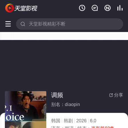






调频
分享

别名：diaopin
韩国
韩剧
2026
6.0