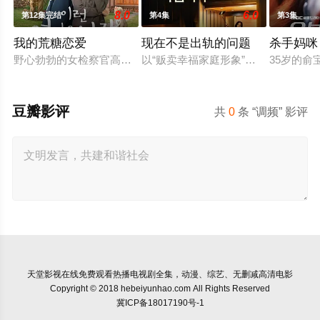
8.0
6.0
第12集完结
第4集
第3集
我的荒糖恋爱
现在不是出轨的问题
杀手妈咪
野心勃勃的女检察官高恩世（贺营 饰）意外失忆，住进拳击教练
以“贩卖幸福家庭形象”赚钱的网红
35岁的
豆瓣影评
共
0
条 “调频” 影评
天堂影视
在线免费观看热播电视剧全集，动漫、综艺、无删减高清电影
Copyright © 2018 hebeiyunhao.com All Rights Reserved
冀ICP备18017190号-1