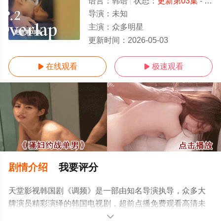
语言：
韩语
状态：
更新第03集
- 免费在线观看
导演：
未知
主演：
众多明星
更新第03集
更新时间：
2026-05-03
在线观看
极速观看


剧情介绍
我要评分
天堂影视韩国剧《调频》是一部由知名导演执导，众多大
牌演员精彩演绎的韩国电视剧，超前点播免费观看高清未
删减完整版电视剧全集就上天堂电影网，更多相关信息可
