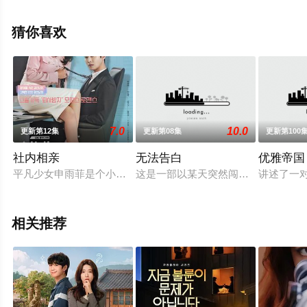
移步至豆瓣电视剧、电视猫或剧情网等平台了解。
猜你喜欢
7.0
10.0
更新第12集
更新第08集
更新第100
社内相亲
无法告白
优雅帝国
平凡少女申雨菲是个小透明，虽然就职名企，却是个实实在在的
这是一部以某天突然闯进家里开始一
讲述了一
相关推荐