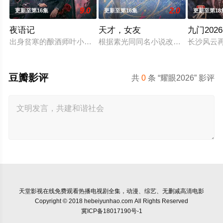
9.0
2.0
更新至第16集
更新至第16集
更新至第18
夜语记
天才，女友
九门2026
出身贫寒的酿酒师叶小唯遭遇爱人程桉、恩师林晚媚的双重背叛。
根据素光同同名小说改编。江逾白长
长沙风云
豆瓣影评
共
0
条 “耀眼2026” 影评
天堂影视
在线免费观看热播电视剧全集，动漫、综艺、无删减高清电影
Copyright © 2018 hebeiyunhao.com All Rights Reserved
冀ICP备18017190号-1