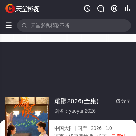






耀眼2026(全集)
分享

别名：yaoyan2026
中国大陆
国产
2026
1.0