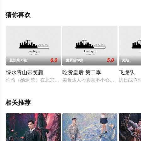
姜来,肖沅希,刘亭希,杨晓丹等演员精彩演绎的中国大陆电视
剧，大结局剧情已揭晓（已完结），超前点播免费观看高
猜你喜欢
清未删减完整版电视剧全集就上天堂电影网，更多相关信
息可移步至豆瓣电视剧、电视猫或剧情网等平台了解。
6.0
5.0
更新第30集
更新至24集
完结
绿水青山带笑颜
吃货皇后 第二季
飞虎队
许晗（杨烁 饰）在北京做了8年艺考培训学校，偶然被乡村风景
美食达人刁真真不小心穿越成了古代皇
抗日战争
相关推荐