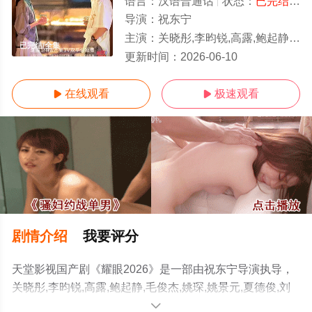
语言：
汉语普通话
状态：
已完结
- 
导演：
祝东宁
主演：
关晓彤,李昀锐,高露,鲍起静,毛俊杰,姚琛,姚景元,夏德俊,刘天佐,晏
已完结/全集
更新时间：
2026-06-10
在线观看
极速观看


剧情介绍
我要评分
天堂影视国产剧《耀眼2026》是一部由祝东宁导演执导，
关晓彤,李昀锐,高露,鲍起静,毛俊杰,姚琛,姚景元,夏德俊,刘
天佐,晏紫东,曾可妮,小么哥,边天扬,王佳璇,王翰闻,高秋梓,
