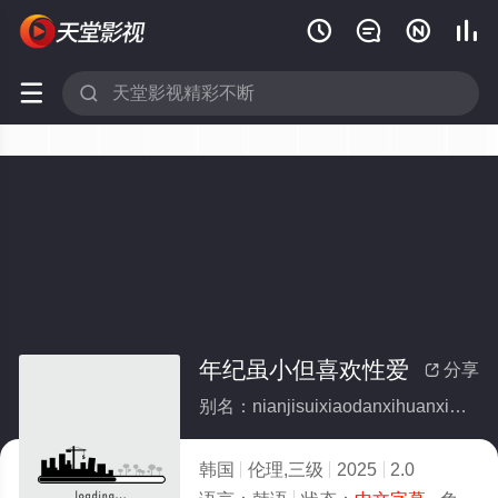






年纪虽小但喜欢性爱
分享

别名：nianjisuixiaodanxihuanxingai
韩国
伦理,三级
2025
2.0