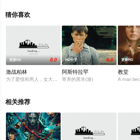
电影大全就上天堂电影网，更多相关信息可移步至豆瓣电
影、电视猫或剧情网等平台了解。
猜你喜欢
8.0
6.0
更新HD
HD中字
更新HD
激战柏林
阿斯特拉罕
教堂
为了爱情和男人，女大学生索尼娅，一步一步从一个清纯的学生蜕
寄养的黑羊(港)
A man beco
相关推荐