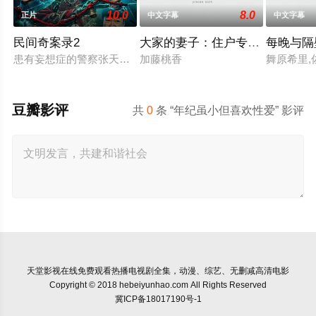
10.0
8.0
正片
中文字幕
中文字幕
民间奇案录2
大家的妻子：住户专用洞口
每晚与隔
患有妄想症的警察张天盛遇上一起离奇的神像杀人事件，勘案过程
加藤桃香
舞原希里,
豆瓣影评
共
0
条 “年纪虽小但喜欢性爱” 影评
天堂影视
在线免费观看热播电视剧全集，动漫、综艺、无删减高清电影
Copyright © 2018 hebeiyunhao.com All Rights Reserved
冀ICP备18017190号-1