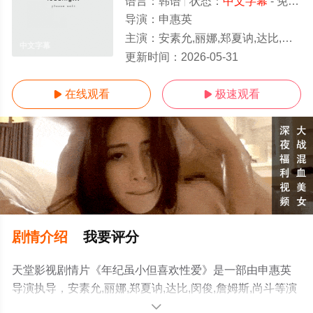
语言：
韩语
状态：
中文字幕
- 免费在线观看
导演：
申惠英
主演：
安素允,丽娜,郑夏讷,达比,闵俊,詹姆斯,尚斗
中文字幕
更新时间：
2026-05-31
在线观看
极速观看


剧情介绍
我要评分
天堂影视剧情片《年纪虽小但喜欢性爱》是一部由申惠英
导演执导，安素允,丽娜,郑夏讷,达比,闵俊,詹姆斯,尚斗等演
员精彩演绎的韩国电影，手机免费观看高清未删减完整版
