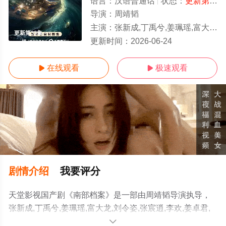
语言：
汉语普通话
状态：
更新第33集
导演：
周靖韬
主演：
张新成,丁禹兮,姜珮瑶,富大龙,刘令姿,张宸逍,李欢,姜卓君,徐正溪,
更新第33集
更新时间：
2026-06-24
在线观看
极速观看


剧情介绍
我要评分
天堂影视国产剧《南部档案》是一部由周靖韬导演执导，
张新成,丁禹兮,姜珮瑶,富大龙,刘令姿,张宸逍,李欢,姜卓君,
徐正溪,韩栋,季肖冰,徐振轩,程相,应灏铭,曲高位,寇振海,佟
