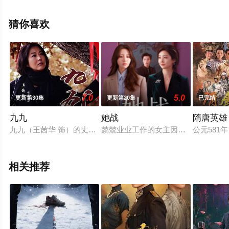
晨洁,屠显智等演员精彩演绎的中国大陆电视剧，超前点播
免费观看高清未删减完整版电视剧全集就上天堂电影网，
猜你喜欢
更多相关信息可移步至豆瓣电视剧、电视猫或剧情网等平
台了解。
7.0
5.0
更新第30集
更新第20集
已完结
九九
她战
隋唐英雄
九九（王茜华 饰）的丈夫在一场意外中不幸丧命，肇事者被关
兢兢业业工作的女主因为怀孕遭遇职
公元58
相关推荐