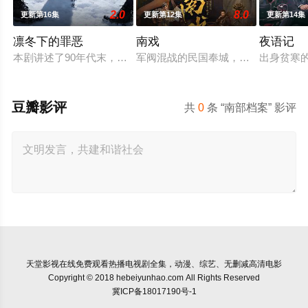
2.0
8.0
更新第16集
更新第12集
更新第14集
凛冬下的罪恶
南戏
夜语记
本剧讲述了90年代末，怒河市刑侦支队在无普及监控、无DNA
军阀混战的民国奉城，玉佛头离奇失
出身贫寒
豆瓣影评
共
0
条 “南部档案” 影评
天堂影视
在线免费观看热播电视剧全集，动漫、综艺、无删减高清电影
Copyright © 2018 hebeiyunhao.com All Rights Reserved
冀ICP备18017190号-1