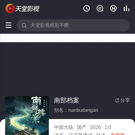






南部档案
分享

别名：nanbudangan
中国大陆
国产
2026
1.0