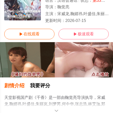
语言：
汉语普通话
状态：
第33集已完结
导演：
鞠觉亮
主演：
宋威龙,鞠婧祎,叶盛佳,朱丽岚,刘梦芮,何中华,张志浩,林艾泇,郑合惠
第33集已完结/全集
更新时间：
2026-07-15
在线观看
极速观看


剧情介绍
我要评分
天堂影视国产剧《千香》是一部由鞠觉亮导演执导，宋威
龙,鞠婧祎,叶盛佳,朱丽岚,刘梦芮,何中华,张志浩,林艾泇,郑
合惠子,赵华为,梁咏妮,傅方俊等演员精彩演绎的中国大陆电
