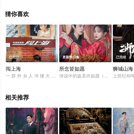
视剧，大结局剧情已揭晓（第33集已完结），超前点播免
费观看高清未删减完整版电视剧全集就上天堂电影网，更
猜你喜欢
多相关信息可移步至豆瓣电视剧、电视猫或剧情网等平台
了解。
7.0
2.0
已完结
更新第22集
已完结
闯上海
所念皆如愿
狮城山海
一 群 外 乡 人 冲 撞 大 上 海 的 生 存 壁 垒 ， 努 力 贴 近 社 会 
传说中的盗圣许如愿（徐紫茵 饰）
上世纪4
相关推荐