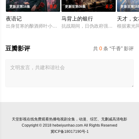
9.0
6.0
更新至第16集
更新至第08集
更新至第16
夜语记
马背上的银行
天才，女
出身贫寒的酿酒师叶小唯遭遇爱人程桉、恩师林晚媚的双重背叛。
抗战期间，日伪政府强行推广、使用由
根据素光
豆瓣影评
共
0
条 “千香” 影评
天堂影视
在线免费观看热播电视剧全集，动漫、综艺、无删减高清电影
Copyright © 2018 hebeiyunhao.com All Rights Reserved
冀ICP备18017190号-1