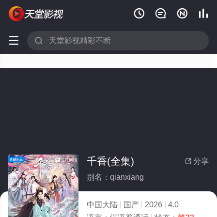






千香(全集)
分享

别名：qianxiang
中国大陆
国产
2026
4.0