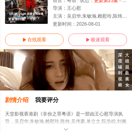
语言：
粤语
状态：
更新第25集
- 免费在线观看
导演：
王心慰
主演：
吴启华,朱敏瀚,赖慰玲,陈炜,吴伟豪,单立文,阮浩棕,刘佩玥,徐荣,何
更新第25集
更新时间：
2026-08-01
在线观看
极速观看


剧情介绍
我要评分
天堂影视香港剧《非份之罪粤语》是一部由王心慰导演执
导，吴启华,朱敏瀚,赖慰玲,陈炜,吴伟豪,单立文,阮浩棕,刘佩
玥,徐荣,何沛珈,贝安琪,戴祖仪,游嘉欣,江嘉敏,韦家雄,郑子
