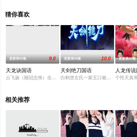
诚,卢宛茵,李家鼎,谭凯琪,邓智坚,江欣燕,黎燕珊,罗冠兰,苏
韵姿,吴沚默,叶靖仪,唐嘉麟,张翼东,等演员精彩演绎的中国
猜你喜欢
香港电视剧，超前点播免费观看高清未删减完整版电视剧
全集就上天堂电影网，更多相关信息可移步至豆瓣电视
剧、电视猫或剧情网等平台了解。
9.0
10.0
更新第60集
更新第08集
更新第20集
天龙诀国语
天剑绝刀国语
人龙传说
云飞扬（顾冠忠饰）击毙独孤无敌后归隐，但江湖并未从此平静
白鹤堡左氏一家五口被十八门派追杀
个性天真
相关推荐