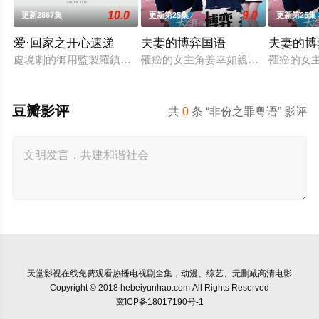
10.0
9.0
更新2867集
更新第25集
更新第25集
爱·回家之开心速递
夫妻的博弈国语
夫妻的博
處境劇的御用監製羅鎮岳已經準備開拍新一套處境劇，暫定叫《愛
罹癌的女主角姜幸如親眼目睹老公和
罹癌的女
豆瓣影评
共
0
条 “非份之罪粤语” 影评
天堂影视
在线免费观看热播电视剧全集，动漫、综艺、无删减高清电影
Copyright © 2018 hebeiyunhao.com All Rights Reserved
冀ICP备18017190号-1