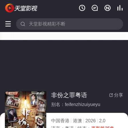






非份之罪粤语
分享

别名：feifenzhizuiyueyu
中国香港
港澳
2026
2.0