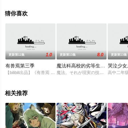
免费观看高清未删减完整版动漫全集就上天堂电影网，更
多相关信息可移步至豆瓣动漫、电视猫或剧情网等平台了
猜你喜欢
解。
1.0
8.0
更新第12集
更新第13集
更新第13集
有兽焉第三季
魔法科高校的劣等生第三季
哭泣少女
【bilibili出品】《有兽焉 第三季》最新PV上线！神兽们的故事还
魔法。それが現実の技術として確立さ
高中二年
相关推荐