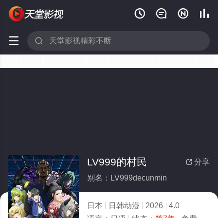






LV999的村民
分享

别名：LV999decunmin
日本
日韩动漫
2026
4.0