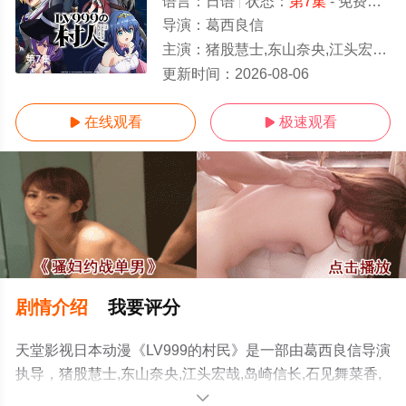
语言：
日语
状态：
第7集
- 免费在线观看
导演：
葛西良信
主演：
猪股慧士,东山奈央,江头宏哉,岛崎信长,石见舞菜香,古贺葵,Lynn,
第7集
更新时间：
2026-08-06
在线观看
极速观看


剧情介绍
我要评分
天堂影视日本动漫《LV999的村民》是一部由葛西良信导演
执导，猪股慧士,东山奈央,江头宏哉,岛崎信长,石见舞菜香,
古贺葵,Lynn,梅原裕一郎等演员精彩演绎的日本动漫，手机
