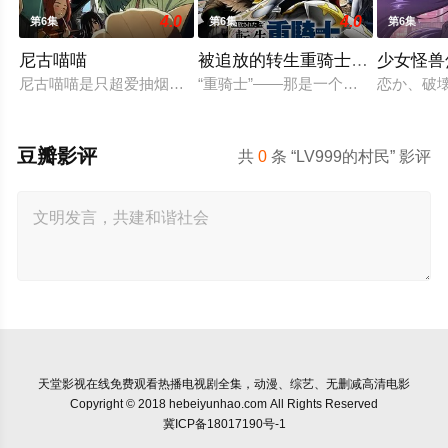
4.0
4.0
第6集
第6集
第6集
尼古喵喵
被追放的转生重骑士用游戏知识
少女怪兽
尼古喵喵是只超爱抽烟的废物兽人！因为缺乏伦理与卫生观念，
“重骑士”——那是一个以防御为主，
恋か、破
豆瓣影评
共
0
条 “LV999的村民” 影评
天堂影视
在线免费观看热播电视剧全集，动漫、综艺、无删减高清电影
Copyright © 2018 hebeiyunhao.com All Rights Reserved
冀ICP备18017190号-1