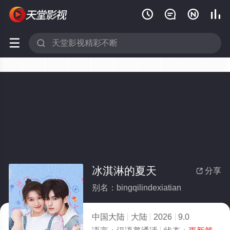






冰淇淋的夏天
分享

别名：bingqilindexiatian
中国大陆
大陆
2026
9.0