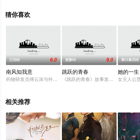
完整版电视剧全集就上天堂电影网，更多相关信息可移步
至豆瓣电视剧、电视猫或剧情网等平台了解。
猜你喜欢
6.0
9.0
已完结
更新05
第31集完结
南风知我意
跳跃的青春
她的一生
药物研发员傅云深与外科医生朱旧在欠发达地区进行人道医疗救
《跳跃的青春》故事发生在顶尖舞蹈学
女主人公
相关推荐