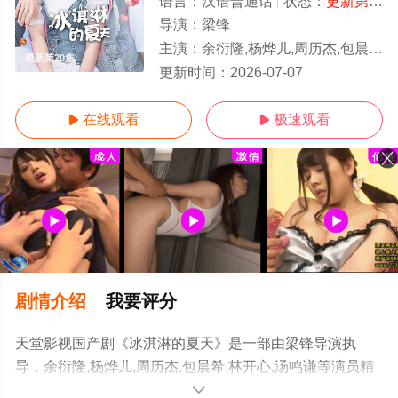
语言：
汉语普通话
状态：
更新第20集
导演：
梁锋
主演：
余衍隆,杨烨儿,周历杰,包晨希,林开心,汤鸣谦
更新第20集
更新时间：
2026-07-07
在线观看
极速观看


剧情介绍
我要评分
天堂影视国产剧《冰淇淋的夏天》是一部由梁锋导演执
导，余衍隆,杨烨儿,周历杰,包晨希,林开心,汤鸣谦等演员精
彩演绎的中国大陆电视剧，超前点播免费观看高清未删减
