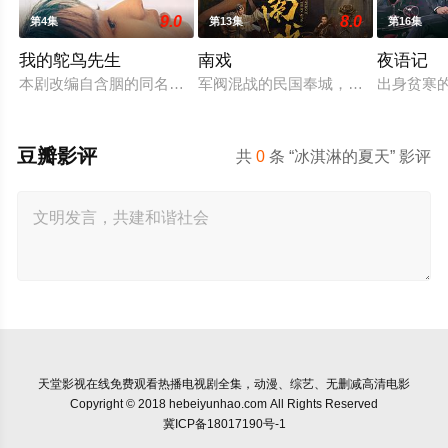
9.0
8.0
第4集
第13集
第16集
我的鸵鸟先生
南戏
夜语记
本剧改编自含胭的同名小说，讲述了邻家女孩庞倩（苏晓彤 饰
军阀混战的民国奉城，玉佛头离奇失
出身贫寒
豆瓣影评
共
0
条 “冰淇淋的夏天” 影评
天堂影视
在线免费观看热播电视剧全集，动漫、综艺、无删减高清电影
Copyright © 2018 hebeiyunhao.com All Rights Reserved
冀ICP备18017190号-1