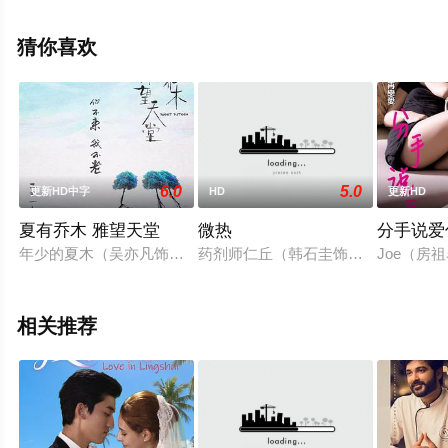
版电影大全就上天堂电影网，更多相关信息可移步至豆瓣
电影、电视猫或剧情网等平台了解。
猜你喜欢
6.0
5.0
更新HD中字
HD
更新HD
夏有乔木 雅望天堂
微热
分手说爱
年少的夏木（吴亦凡饰）因亲眼目睹母亲自杀而变得自我封闭，直
药剂师仁丘（韩石圭饰）有一份优厚
Joe（
相关推荐