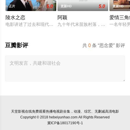
5.0
5.0
正片
更新HD
更新HD
陵水之恋
阿颖
爱情三角
电影讲述了过去和现代两段跨国爱情故事，一个爱情是讲俄罗斯
九十年代末苗族村落，女孩阿颖反抗
一名年轻
豆瓣影评
共
0
条 “思念爱” 影评
天堂影视
在线免费观看热播电视剧全集，动漫、综艺、无删减高清电影
Copyright © 2018 hebeiyunhao.com All Rights Reserved
冀ICP备18017190号-1