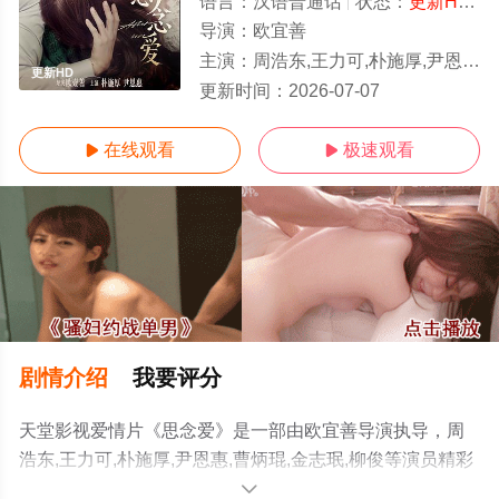
语言：
汉语普通话
状态：
更新HD
-
导演：
欧宜善
主演：
周浩东,王力可,朴施厚,尹恩惠,曹炳琨,金志珉,柳俊
更新HD
更新时间：
2026-07-07
在线观看
极速观看


剧情介绍
我要评分
天堂影视爱情片《思念爱》是一部由欧宜善导演执导，周
浩东,王力可,朴施厚,尹恩惠,曹炳琨,金志珉,柳俊等演员精彩
演绎的韩国,中国大陆电影，手机免费观看高清未删减完整
