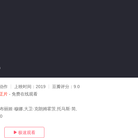
n
动作
上映时间：
2019
豆瓣评分：
9.0
正片
- 免费在线观看
布丽姬·穆娜,大卫·克朗姆霍茨,托马斯·简,
30
极速观看
