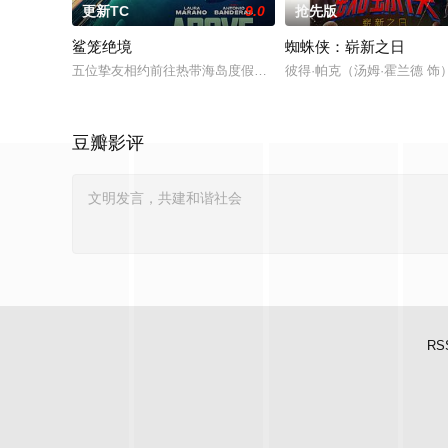
更新TC
9.0
抢先版
鲨笼绝境
蜘蛛侠：崭新之日
五位挚友相约前往热带海岛度假，计划在碧蓝海域中体验刺激的鲨
彼得·帕克（汤姆·霍兰德
豆瓣影评
RS