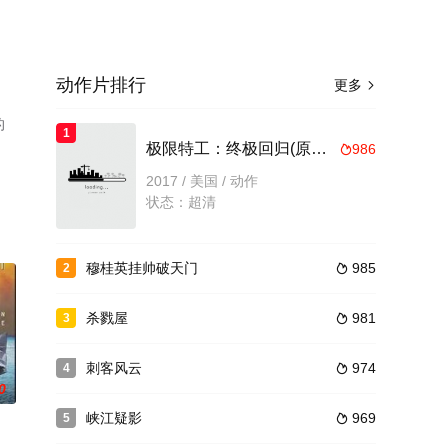
动作片排行
更多

的
1
。
极限特工：终极回归(原声版)
986

2017 / 美国 / 动作
状态：超清
穆桂英挂帅破天门
985
2

杀戮屋
981
3

刺客风云
974
4

0
峡江疑影
969
5
