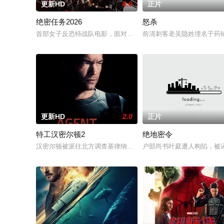
更新HD
4.0
正片
绝密任务2026
怒杀
首部女子反恐特战队电影，面对恐怖主义恶势力，“最飒女子反恐特
前清刺客老吴隐姓埋名于药
更新HD
2.0
正片
特工汉密尔顿2
绝地密令
汉密尔顿被派往北方调查基律纳太空项目的间谍行为，同时发现
户部尚书叶庭遭人构陷，被