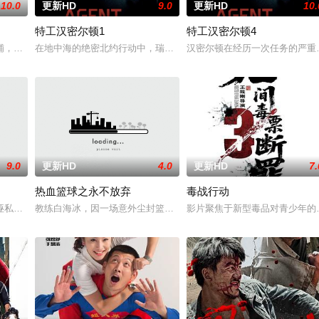
10.0
更新HD
9.0
更新HD
10.
特工汉密尔顿1
特工汉密尔顿4
战队”临危受命，精英队长陈梓静（于文文 饰）率队员金凤（卢靖姗 饰）、齐燕
铺，却为守护单亲母女小茜和依依，被迫出手击杀黑帮一伙而暴露身份。幕后黑
在地中海的绝密北约行动中，瑞典攻击潜水员遇害。汉密尔顿，受害
汉密尔顿在经历一次任务的严重
9.0
更新HD
4.0
更新HD
7.
热血篮球之永不放弃
毒战行动
有人从瑞典窃取秘密武器材料。他被调至布鲁塞尔担任国防部长保镖，而叛乱分
诬私贪国库银两，身陷囹圄在即，叶庭急召其子叶护相见。叶护心知父亲蒙冤，
教练白海冰，因一场意外尘封篮球梦。为完成病危师兄的嘱托，他接手
影片聚焦于新型毒品对青少年的