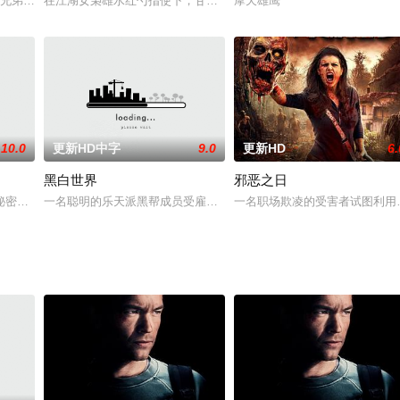
is wing.
兄弟——五福星茶壶（洪金宝 饰）、死气喉（吴耀汉 饰）、卷毛积（岑建勋
在江湖女枭雄水红勺指使下，甘十九妹参与了岳阳门灭门之祸，唯有尹
摩天雄鹰
10.0
更新HD中字
9.0
更新HD
6.
黑白世界
邪恶之日
大豪屠一(李艺民 饰)之邀，联手对抗四大巨盗，夺回飞龙璧物归原主。谁知屠
秘密文件到分会，途中被不法集团追杀，幸好专员得商会千金相助才能保命。\r
一名聪明的乐天派黑帮成员受雇帮助一名海外犯罪头目击垮对手，却
一名职场欺凌的受害者试图利用