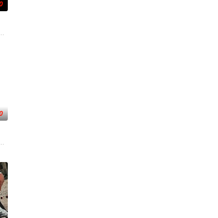
0
（蒋璐霞 饰）、宁宝儿（屈菁菁 饰）等全队出击，“绝密任务”限时12小时内
手向爷派杀手左轮抓住母女二人要挟并引出老吴。老吴救人不及受伤被捕，母
者的老友，前往法国土伦军事基地展开调查。他与克里斯汀伪装身份，深入追查
后果后，陷入了自我毁灭的状态。然而，他被说服去执行他最擅长的任务——
0
子计划在欧盟峰会期间进行暴力行动。
却无力翻案，只得冒险护送父亲逃亡。途中一行人遭都尉率人追杀，为保父亲
一支被嘲为“无胜利队”的业余球队。当一群问题少年遇上背负阴影的教练，
危害，对社会秩序的破坏为主题，旨在通过电影让观众意识到毒品的可怕，着