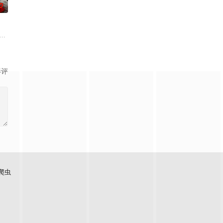
0
精心布局的犯罪幌子，幕后主谋正是行事冷酷、算无遗策的危险人物“伯恩斯
他独自重返街头，以全职蜘蛛侠的身份坚守使命，守护整座城市。然而，日益沉
在经历一次重大事件后，被迫加入保健品公司，实现了自我价值体验到社会存在
入危险境地，与毒贩展开了一场惊心动魄的较量。三年后，杨天追查战友马超遇
影评
爬虫