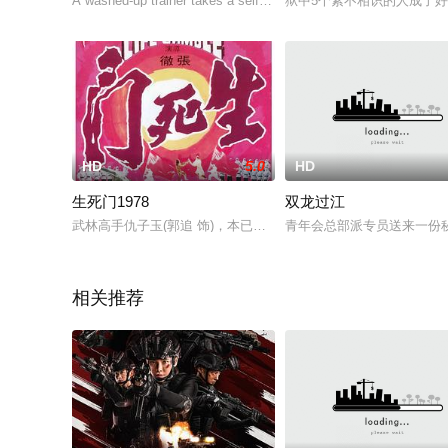
A washed-up trainer takes a self-destructive young boxer under h
狱中5个素不相识的人成了好
HD
5.0
HD
生死门1978
双龙过江
武林高手仇子玉(郭追 饰)，本已退隐江湖，但正气未泯，应武林
青年会总部派专员送来一份
相关推荐