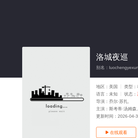
洛城夜巡
别名：luochengyexu
地区：
美国
类型：
语言：
未知
状态：
导演：
乔尔·苏扎,
主演：
斯考蒂·汤姆森,
更新时间：
2026-04-
在线观看
