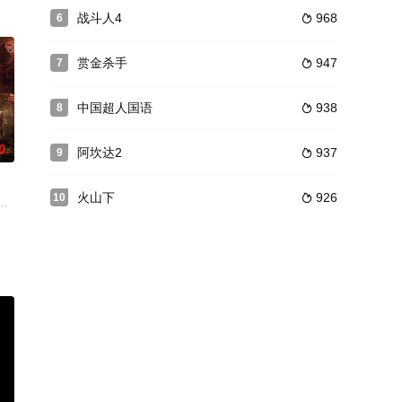
 饰）、凡士林（秦祥林 饰）和鲁奇（冯淬帆 饰）五人皆因小偷小摸或跑龙套
剑平外出幸免，目睹师门被毁，尹发誓要报此仇.一日，二人偶然相遇，相互
战斗人4
968
6

赏金杀手
947
7

中国超人国语
938
8

0
阿坎达2
937
9

火山下
926
10

只是利用「鹬蚌相争，渔人得利」的局面夺取该璧据为己有，事成后仇亦惨遭毒
其实不法集团经受阻于青年会和精武会馆，于是不法集团暗杀了会长和馆主，令
未料到会陷入两难的道德困境。
古老而邪恶的力量对折磨他的人进行报复，却在不知不觉中触发了恶魔之门的