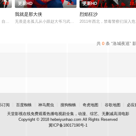
4.0
更新HD
2.0
更新HD
10.
我就是那大侠
烈焰狂沙
鱼笼潜水，同时享受奢靡的派对狂欢。然而他们浑然不知，这趟旅程不过是一场
 饰）自愿让全世界遗忘自己，转眼已是四年。失去挚友、挚爱与亲人的陪伴，
无畏是名孤儿从小跟赵大爷习武收废品，做事一根筋的他总被误解。
2011年西北，禁毒警察们深
共
0
条 “洛城夜巡” 
S订阅
百度蜘蛛
神马爬虫
搜狗蜘蛛
奇虎地图
谷歌地图
必应
天堂影视
在线免费观看热播电视剧全集，动漫、综艺、无删减高清电影
Copyright © 2018 hebeiyunhao.com All Rights Reserved
冀ICP备18017190号-1