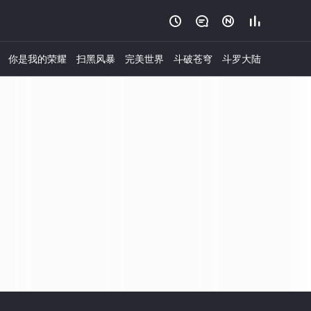




你是我的荣耀
扫黑风暴
完美世界
斗破苍穹
斗罗大陆