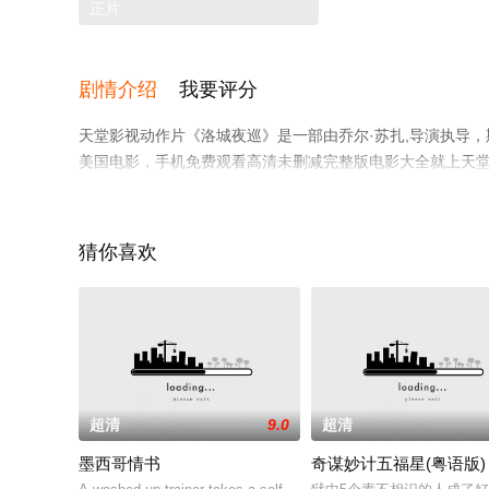
正片
剧情介绍
我要评分
天堂影视动作片《洛城夜巡》是一部由乔尔·苏扎,导演执导，斯
美国电影，手机免费观看高清未删减完整版电影大全就上天
猜你喜欢
超清
9.0
超清
墨西哥情书
奇谋妙计五福星(粤语版)