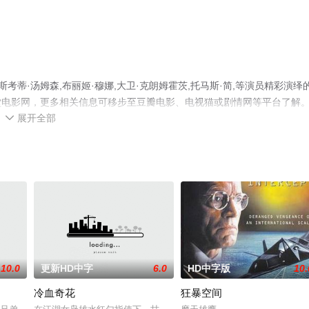
考蒂·汤姆森,布丽姬·穆娜,大卫·克朗姆霍茨,托马斯·简,等演员精彩演绎
堂电影网，更多相关信息可移步至豆瓣电影、电视猫或剧情网等平台了解
展开全部

10.0
更新HD中字
6.0
HD中字版
10.
冷血奇花
狂暴空间