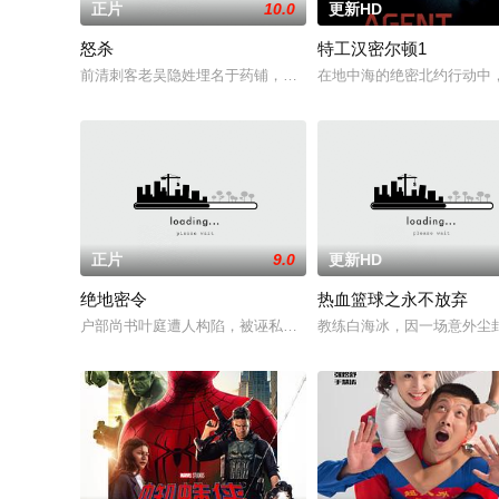
正片
10.0
更新HD
怒杀
特工汉密尔顿1
前清刺客老吴隐姓埋名于药铺，却为守护单亲母女小茜和依依，
在地中海的绝密北约行动中
正片
9.0
更新HD
绝地密令
热血篮球之永不放弃
户部尚书叶庭遭人构陷，被诬私贪国库银两，身陷囹圄在即，叶
教练白海冰，因一场意外尘