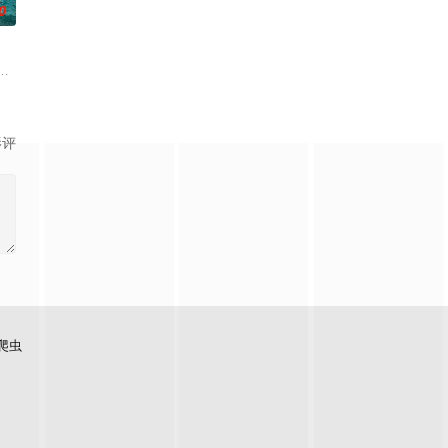
0
坚守使命，守护整座城市。然而，日益沉重的责任与无尽压力，意外引发了一场
品公司，实现了自我价值体验到社会存在感。后因赵大爷被保健品坑害去世幡
魄的较量。三年后，杨天追查战友马超遇害案件，抽丝剥茧，掀出袁氏兄弟走私
满了消暑游客，一群凶猛的大白鲨突然闯入园区水域，把整片游乐区变成了开
影评
爬虫