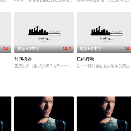
，引起阿勇妒嫉，兄弟间产生隔阂。阿勇倒向朱老大，阿国却远去新加坡另谋生
大盗大虎和二凤来到51区旅店，打算对拥有巨款的外星专家文浩进行诈骗。没
4年前，臭名昭著的拉西欧监狱发生了一场暴动，这一事件引起里约热内
斯科特·阿金斯继《失忆格斗士》
4.0
更新HD中字
10.0
更新HD中字
10.
时间机器
纽约行动
侦查贪污及洗黑钱案，但苦无线索，这时廉政公署L组(内部纪律调查组)程德明收到
亚历山大（盖·皮尔斯GuyPearce饰）博士是一位狂热的科学
在一个随时都在被人追杀的陌生国