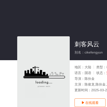
刺客风云
别名：cikefengyun
地区：
大陆
类型：
语言：
国语
状态：
导演：
陈伙金
主演：
陈俊龙,陈伙金
更新时间：
2025-03-
在线观看
