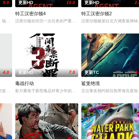
9.0
更新HD
10.0
更新HD
2.
特工汉密尔顿4
特工汉密尔顿2
被迫出手击杀黑帮一伙而暴露身份。幕后黑手向爷派杀手左轮抓住母女二人要挟
，瑞典攻击潜水员遇害。汉密尔顿，受害者的老友，前往法国土伦军事基地展开
汉密尔顿在经历一次任务的严重后果后，陷入了自我毁灭的状态。然
汉密尔顿被派往北方调查基律纳
4.0
更新HD
7.0
更新TC
9.
毒战行动
鲨笼绝境
庭急召其子叶护相见。叶护心知父亲蒙冤，却无力翻案，只得冒险护送父亲逃亡
封篮球梦。为完成病危师兄的嘱托，他接手一支被嘲为“无胜利队”的业余球队
影片聚焦于新型毒品对青少年的危害，对社会秩序的破坏为主题，旨
五位挚友相约前往热带海岛度假