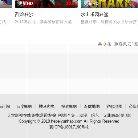
2.0
更新HD
10.0
更新HD
5.
烈焰狂沙
水上乐园狂鲨
是四年。失去挚友、挚爱与亲人的陪伴，他独自重返街头，以全职蜘蛛侠的身份
习武收废品，做事一根筋的他总被误解。在经历一次重大事件后，被迫加入保健
2011年西北，禁毒警察们深入危险境地，与毒贩展开了一场惊心动
盛夏旺季，科德角的水上乐园挤
共
0
条 “刺客风云” 
S订阅
百度蜘蛛
神马爬虫
搜狗蜘蛛
奇虎地图
谷歌地图
必应
天堂影视
在线免费观看热播电视剧全集，动漫、综艺、无删减高清电影
Copyright © 2018 hebeiyunhao.com All Rights Reserved
冀ICP备18017190号-1