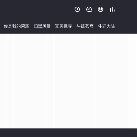




你是我的荣耀
扫黑风暴
完美世界
斗破苍穹
斗罗大陆