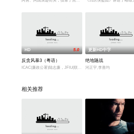
阿勇、阿国浪迹街头，投靠了黑社会帮主剂哥阿国得到剂哥赏识
《51区侠盗团》讲述了雌雄
HD
5.0
更新HD中字
反贪风暴3（粤语）
绝地隧战
ICAC(廉政公署)陆志廉，JFIU(联合财富情报组)刘保强分别
河正宇,李善均
相关推荐