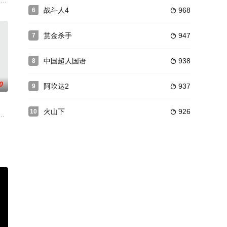
计。若干年后，阿勇羽翼丰满，杀朱老大自立帮主，又设计将剂哥帮派斩尽杀
想到在行骗的过程中，从51区逃出的外星人混进入群之中，逐个杀死了51区旅
卢州社会的广泛争论，也不同程度改变了许多人的命运。直接领导精英部队（BOP
《野蛮狗》《三重威胁》和《意外杀手》之后第五次与导演杰西·约翰逊合作的犯罪动
战斗人4
968
6

赏金杀手
947
7

中国超人国语
938
8

0
阿坎达2
937
9

火山下
926
10

Eva举报，指陆志廉收贿1,200万，陆无法辩解即时停职刘发现陆被诬陷，并跟
爱好者，他一直想证明时间旅行是可行的，并将全部的精力都投放到了时间机器的
度，凯西（斯科特·阿金斯 Scott Adkins 饰）得到师傅的重托带着