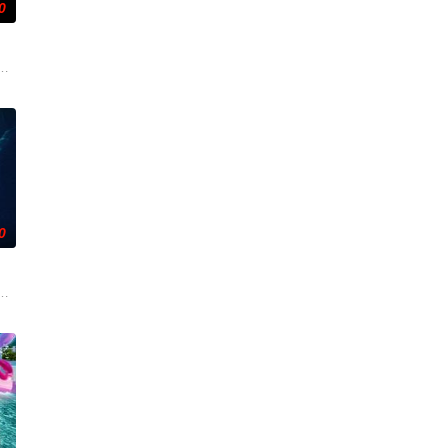
0
并引出老吴。老吴救人不及受伤被捕，母女二人一死一伤。后药铺老板娘梅姨
调查。他与克里斯汀伪装身份，深入追查案件背景。这场调查引发了全球范围
而，他被说服去执行他最擅长的任务——前往波兰找回一个掌握重要信息的瑞典
太空项目的间谍行为，同时发现有人从瑞典窃取秘密武器材料。他被调至布鲁
0
。途中一行人遭都尉率人追杀，为保父亲平安出城，叶护假扮都尉掩人耳目。
。当一群问题少年遇上背负阴影的教练，他们面对的是强队的碾压与全网的嘲讽
在通过电影让观众意识到毒品的可怕，着重塑造了缉毒警察在危险环境中坚守岗
，计划在碧蓝海域中体验刺激的鲨鱼笼潜水，同时享受奢靡的派对狂欢。然而他