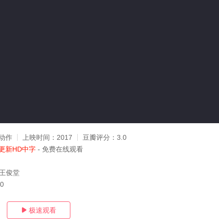
动作
上映时间：
2017
豆瓣评分：
3.0
更新HD中字
- 免费在线观看
,王俊堂
20
极速观看
