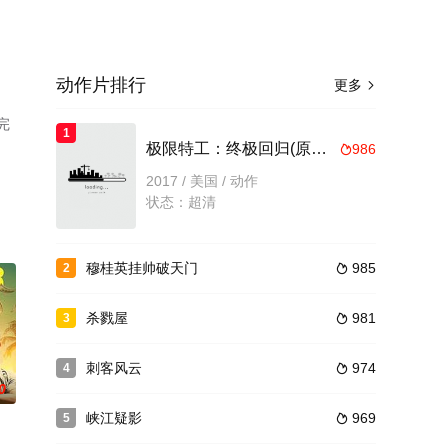
动作片排行
更多

完
1
极限特工：终极回归(原声版)
986

2017 / 美国 / 动作
状态：超清
穆桂英挂帅破天门
985
2

杀戮屋
981
3

刺客风云
974
4

0
峡江疑影
969
5
