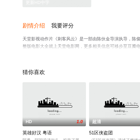
更新HD中字
剧情介绍
我要评分
天堂影视动作片《刺客风云》是一部由陈伙金导演执导，陈俊
整版电影大全就上天堂电影网，更多相关信息可移步至豆瓣
猜你喜欢
HD
1.0
超清
英雄好汉 粤语
51区侠盗团