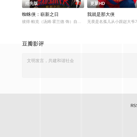
抢先版
4.0
更新HD
蜘蛛侠：崭新之日
我就是那大侠
彼得·帕克（汤姆·霍兰德 饰）自愿让全世界遗忘自己，转眼已
无畏是名孤儿从小跟赵大爷
豆瓣影评
RS