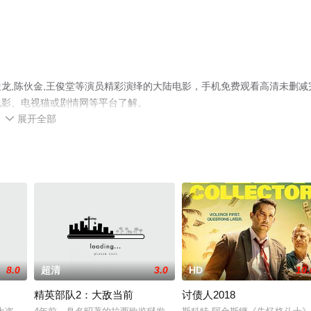
龙,陈伙金,王俊堂等演员精彩演绎的大陆电影，手机免费观看高清未删减
电影、电视猫或剧情网等平台了解。
展开全部

8.0
超清
3.0
HD
10.
精英部队2：大敌当前
讨债人2018