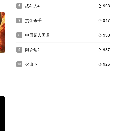
对正义的信念绝不动摇，凡事尽力而为。她们无端被卷入一宗珠宝劫案中，而劫匪
日盛，而洪兴社在蒋天生（任达华饰）的管理下亦蒸蒸日上。两个帮派暗中有
战斗人4
968
6

赏金杀手
947
7

中国超人国语
938
8

0
阿坎达2
937
9

火山下
926
10

家的名义向外国银行借贷巨款，让国家的财务更雪上加霜，于是偷偷与革命人
als, are competing in the world’s most dangerous underground fighting tourna