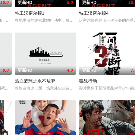
10.0
更新HD
9.0
更新HD
10.
特工汉密尔顿1
特工汉密尔顿4
战队”临危受命，精英队长陈梓静（于文文 饰）率队员金凤（卢靖姗 饰）、齐燕
铺，却为守护单亲母女小茜和依依，被迫出手击杀黑帮一伙而暴露身份。幕后黑
在地中海的绝密北约行动中，瑞典攻击潜水员遇害。汉密尔顿，受害
汉密尔顿在经历一次任务的严重
9.0
更新HD
4.0
更新HD
7.
热血篮球之永不放弃
毒战行动
有人从瑞典窃取秘密武器材料。他被调至布鲁塞尔担任国防部长保镖，而叛乱分
诬私贪国库银两，身陷囹圄在即，叶庭急召其子叶护相见。叶护心知父亲蒙冤，
教练白海冰，因一场意外尘封篮球梦。为完成病危师兄的嘱托，他接手
影片聚焦于新型毒品对青少年的