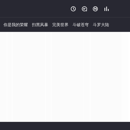




你是我的荣耀
扫黑风暴
完美世界
斗破苍穹
斗罗大陆