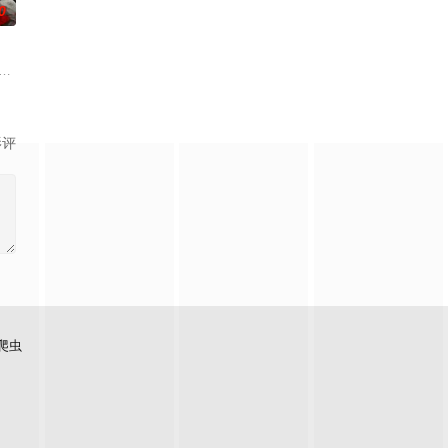
0
精心布局的犯罪幌子，幕后主谋正是行事冷酷、算无遗策的危险人物“伯恩斯
他独自重返街头，以全职蜘蛛侠的身份坚守使命，守护整座城市。然而，日益沉
在经历一次重大事件后，被迫加入保健品公司，实现了自我价值体验到社会存在
入危险境地，与毒贩展开了一场惊心动魄的较量。三年后，杨天追查战友马超遇
影评
爬虫