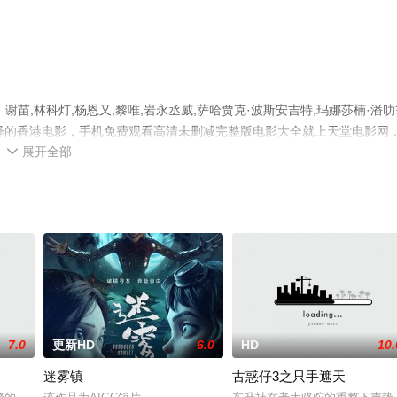
苗,林科灯,杨恩又,黎唯,岩永丞威,萨哈贾克·波斯安吉特,玛娜莎楠·潘叻
彩演绎的香港电影，手机免费观看高清未删减完整版电影大全就上天堂电影网
展开全部
解。

7.0
更新HD
6.0
HD
10.
迷雾镇
古惑仔3之只手遮天