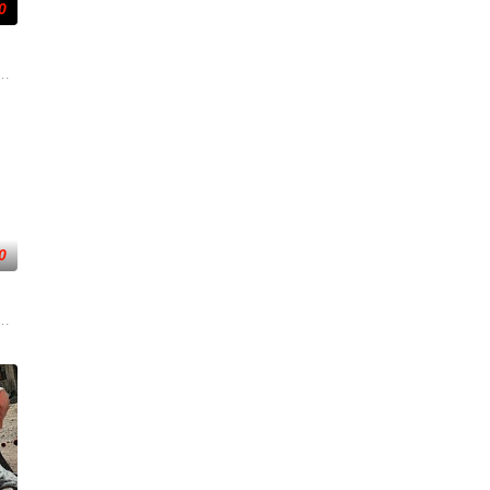
0
（蒋璐霞 饰）、宁宝儿（屈菁菁 饰）等全队出击，“绝密任务”限时12小时内
手向爷派杀手左轮抓住母女二人要挟并引出老吴。老吴救人不及受伤被捕，母
者的老友，前往法国土伦军事基地展开调查。他与克里斯汀伪装身份，深入追查
后果后，陷入了自我毁灭的状态。然而，他被说服去执行他最擅长的任务——
0
子计划在欧盟峰会期间进行暴力行动。
却无力翻案，只得冒险护送父亲逃亡。途中一行人遭都尉率人追杀，为保父亲
一支被嘲为“无胜利队”的业余球队。当一群问题少年遇上背负阴影的教练，
危害，对社会秩序的破坏为主题，旨在通过电影让观众意识到毒品的可怕，着