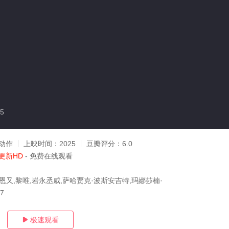
5
动作
上映时间：
2025
豆瓣评分：
6.0
更新HD
- 免费在线观看
杨恩又,黎唯,岩永丞威,萨哈贾克·波斯安吉特,玛娜莎楠·
07
极速观看
