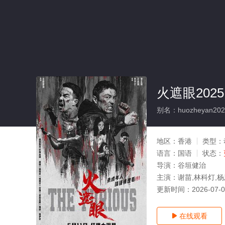
火遮眼2025
别名：huozheyan202
地区：
香港
类型：
语言：
国语
状态：
导演：
谷垣健治
主演：
谢苗,林科灯,
更新时间：
2026-07-
在线观看
