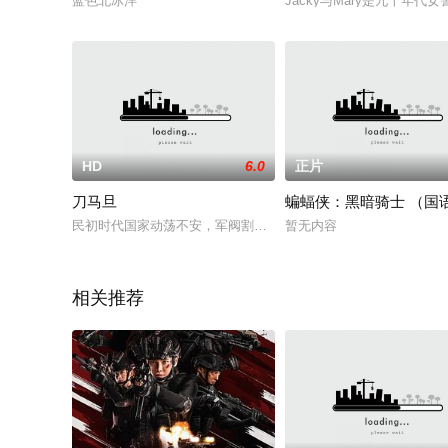
蓝色北冰洋
Jacky与Mary是九十
HD
6.0
正片
刀马旦
蝙蝠侠：黑暗骑士 （国
民初时代国家动荡不安，军阀割据导致民不聊生。曹云(林青霞饰
暂无内容
相关推荐