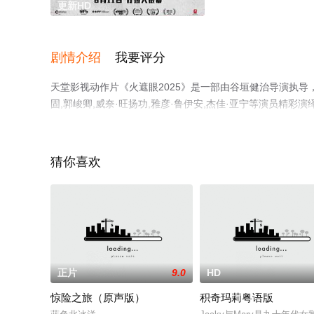
更新HD
剧情介绍
我要评分
天堂影视动作片《火遮眼2025》是一部由谷垣健治导演执导，谢
固,郭峻卿,威奈·旺扬功,雅彦·鲁伊安,杰佳·亚宁等演员精
更多相关信息可移步至豆瓣电影、电视猫或剧情网等平台了
猜你喜欢
正片
9.0
HD
惊险之旅（原声版）
积奇玛莉粤语版