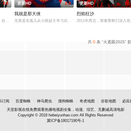
4.0
更新HD
2.0
更新HD
10.
我就是那大侠
烈焰狂沙
鱼笼潜水，同时享受奢靡的派对狂欢。然而他们浑然不知，这趟旅程不过是一场
 饰）自愿让全世界遗忘自己，转眼已是四年。失去挚友、挚爱与亲人的陪伴，
无畏是名孤儿从小跟赵大爷习武收废品，做事一根筋的他总被误解。
2011年西北，禁毒警察们深
共
0
条 “火遮眼2025” 
S订阅
百度蜘蛛
神马爬虫
搜狗蜘蛛
奇虎地图
谷歌地图
必应
天堂影视
在线免费观看热播电视剧全集，动漫、综艺、无删减高清电影
Copyright © 2018 hebeiyunhao.com All Rights Reserved
冀ICP备18017190号-1