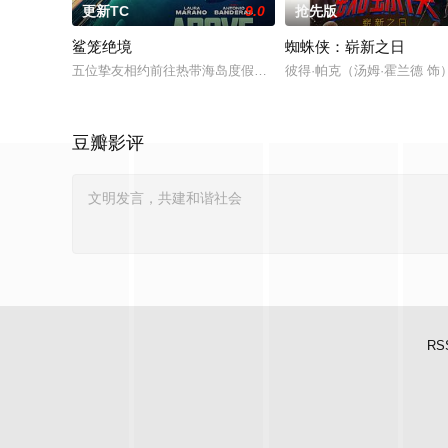
更新TC
9.0
抢先版
鲨笼绝境
蜘蛛侠：崭新之日
五位挚友相约前往热带海岛度假，计划在碧蓝海域中体验刺激的鲨
彼得·帕克（汤姆·霍兰德
豆瓣影评
RS