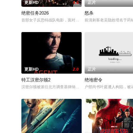
更新HD
4.0
正片
绝密任务2026
怒杀
首部女子反恐特战队电影，面对恐怖主义恶势力，“最飒女子反恐特
前清刺客老吴隐姓埋名于药
更新HD
2.0
正片
特工汉密尔顿2
绝地密令
汉密尔顿被派往北方调查基律纳太空项目的间谍行为，同时发现
户部尚书叶庭遭人构陷，被