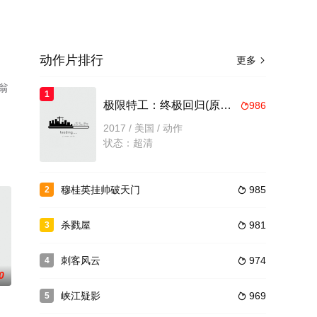
动作片排行
更多

翁
1
，
极限特工：终极回归(原声版)
986

2017 / 美国 / 动作
状态：超清
穆桂英挂帅破天门
985
2

杀戮屋
981
3

刺客风云
974
4

0
峡江疑影
969
5
