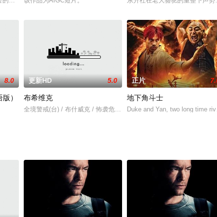
年代女警的新写照，她们乐天而积极，感性和机智。面对现实的犯罪世界，她们
该作品为AIGC短片。
东升社在老大骆驼的重整下声势
8.0
更新HD
5.0
正片
7.
语版）
布希维克
地下角斗士
)是大军阀曹将军的女儿，也是一个爱国者。但是不愿见到父亲帮助袁世凯以国
全境警戒(台) / 布什威克 / 怖袭危刻(豆友译名)
Duke and Yan, two long time riv